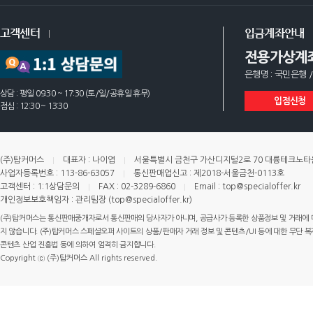
고객센터
입금계좌안내
전용가상계
은행명 : 국민은행 /
상담 : 평일 09:30 ~ 17:30 (토/일/공휴일 휴무)
입점신청
점심 : 12:30 ~ 13:30
(주)탑커머스
대표자 : 나이엽
서울특별시 금천구 가산디지털2로 70 대륭테크노타운 
사업자등록번호 : 113-86-63057
통신판매업신고 : 제2018-서울금천-0113호
고객센터 : 1:1상담문의
FAX : 02-3289-6860
Email : top@specialoffer.kr
개인정보보호책임자 : 관리팀장 (top@specialoffer.kr)
(주)탑커머스는 통신판매중개자로서 통신판매의 당사자가 아니며, 공급사가 등록한 상품정보 및 거래에 
지 않습니다. (주)탑커머스 스페셜오퍼 사이트의 상품/판매자 거래 정보 및 콘텐츠/UI 등에 대한 무단 복제
콘텐츠 산업 진흥법 등에 의하여 엄격히 금지합니다.
Copyright ⓒ (주)탑커머스 All rights reserved.