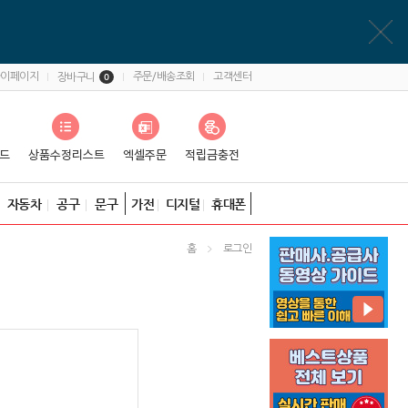
마이페이지
주문/배송조회
고객센터
장바구니
0
자동차
공구
문구
가전
디지털
휴대폰
홈
로그인