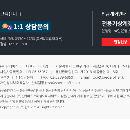
고객센터
입금계좌안내
전용가상계
은행명 : 국민은행 /
상담 : 평일 09:30 ~ 17:30 (토/일/공휴일 휴무)
입점신청
점심 : 12:30 ~ 13:30
(주)탑커머스
대표자 : 나이엽
서울특별시 금천구 가산디지털2로 70 대륭테크노타운 
사업자등록번호 : 113-86-63057
통신판매업신고 : 제2018-서울금천-0113호
고객센터 : 1:1상담문의
FAX : 02-3289-6860
Email : top@specialoffer.kr
개인정보보호책임자 : 관리팀장 (top@specialoffer.kr)
(주)탑커머스는 통신판매중개자로서 통신판매의 당사자가 아니며, 공급사가 등록한 상품정보 및 거래에 
지 않습니다. (주)탑커머스 스페셜오퍼 사이트의 상품/판매자 거래 정보 및 콘텐츠/UI 등에 대한 무단 복제
콘텐츠 산업 진흥법 등에 의하여 엄격히 금지합니다.
Copyright ⓒ (주)탑커머스 All rights reserved.