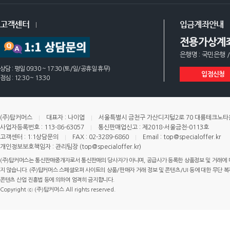
고객센터
입금계좌안내
전용가상계
은행명 : 국민은행 /
상담 : 평일 09:30 ~ 17:30 (토/일/공휴일 휴무)
입점신청
점심 : 12:30 ~ 13:30
(주)탑커머스
대표자 : 나이엽
서울특별시 금천구 가산디지털2로 70 대륭테크노타운 
사업자등록번호 : 113-86-63057
통신판매업신고 : 제2018-서울금천-0113호
고객센터 : 1:1상담문의
FAX : 02-3289-6860
Email : top@specialoffer.kr
개인정보보호책임자 : 관리팀장 (top@specialoffer.kr)
(주)탑커머스는 통신판매중개자로서 통신판매의 당사자가 아니며, 공급사가 등록한 상품정보 및 거래에 
지 않습니다. (주)탑커머스 스페셜오퍼 사이트의 상품/판매자 거래 정보 및 콘텐츠/UI 등에 대한 무단 복제
콘텐츠 산업 진흥법 등에 의하여 엄격히 금지합니다.
Copyright ⓒ (주)탑커머스 All rights reserved.