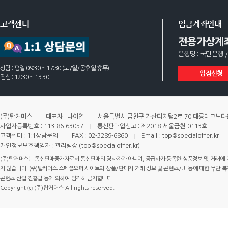
고객센터
입금계좌안내
전용가상계
은행명 : 국민은행 /
상담 : 평일 09:30 ~ 17:30 (토/일/공휴일 휴무)
입점신청
점심 : 12:30 ~ 13:30
(주)탑커머스
대표자 : 나이엽
서울특별시 금천구 가산디지털2로 70 대륭테크노타운 
사업자등록번호 : 113-86-63057
통신판매업신고 : 제2018-서울금천-0113호
고객센터 : 1:1상담문의
FAX : 02-3289-6860
Email : top@specialoffer.kr
개인정보보호책임자 : 관리팀장 (top@specialoffer.kr)
(주)탑커머스는 통신판매중개자로서 통신판매의 당사자가 아니며, 공급사가 등록한 상품정보 및 거래에 
지 않습니다. (주)탑커머스 스페셜오퍼 사이트의 상품/판매자 거래 정보 및 콘텐츠/UI 등에 대한 무단 복제
콘텐츠 산업 진흥법 등에 의하여 엄격히 금지합니다.
Copyright ⓒ (주)탑커머스 All rights reserved.