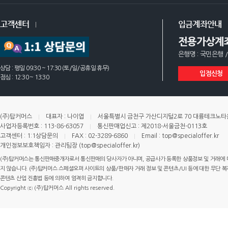
고객센터
입금계좌안내
전용가상계
은행명 : 국민은행 /
상담 : 평일 09:30 ~ 17:30 (토/일/공휴일 휴무)
입점신청
점심 : 12:30 ~ 13:30
(주)탑커머스
대표자 : 나이엽
서울특별시 금천구 가산디지털2로 70 대륭테크노타운 
사업자등록번호 : 113-86-63057
통신판매업신고 : 제2018-서울금천-0113호
고객센터 : 1:1상담문의
FAX : 02-3289-6860
Email : top@specialoffer.kr
개인정보보호책임자 : 관리팀장 (top@specialoffer.kr)
(주)탑커머스는 통신판매중개자로서 통신판매의 당사자가 아니며, 공급사가 등록한 상품정보 및 거래에 
지 않습니다. (주)탑커머스 스페셜오퍼 사이트의 상품/판매자 거래 정보 및 콘텐츠/UI 등에 대한 무단 복제
콘텐츠 산업 진흥법 등에 의하여 엄격히 금지합니다.
Copyright ⓒ (주)탑커머스 All rights reserved.