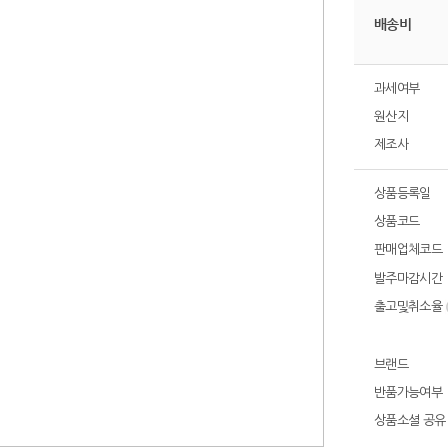
배송비
과세여부
원산지
제조사
상품등록일
상품코드
판매업체코드
발주마감시간
출고및취소율
브랜드
반품가능여부
상품소셜 공유