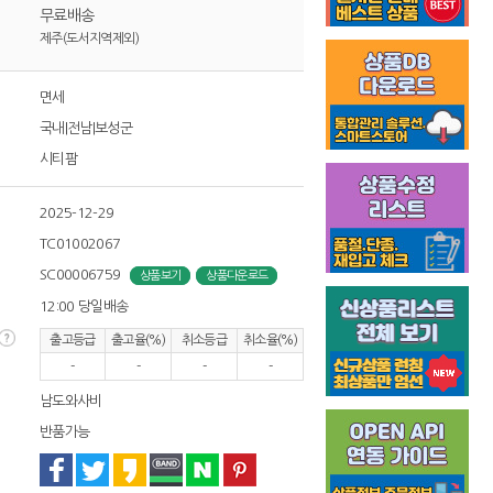
무료배송
제주(도서지역제외)
면세
국내|전남|보성군
시티팜
2025-12-29
TC01002067
SC00006759
상품보기
상품다운로드
12:00 당일배송
출고등급
출고율(%)
취소등급
취소율(%)
-
-
-
-
남도와사비
반품가능