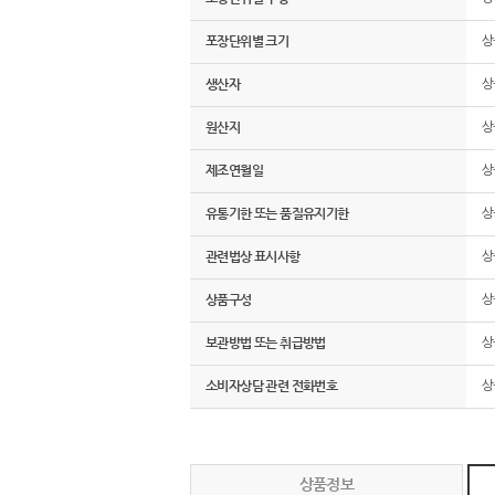
포장단위별 크기
상
생산자
상
원산지
상
제조연월일
상
유통기한 또는 품질유지기한
상
관련법상 표시사항
상
상품구성
상
보관방법 또는 취급방법
상
소비자상담 관련 전화번호
상
상품정보