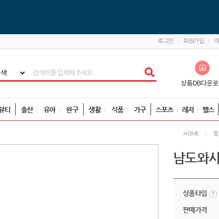
로그인
회원가입
뷰티
출산
유아
완구
생활
식품
가구
스포츠
레저
헬스
쌀
HOME
남도와사
상품타입
판매가격