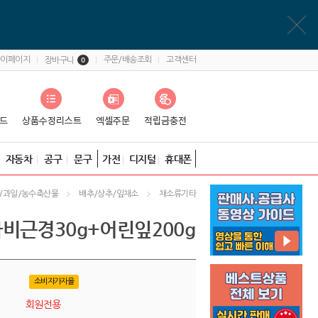
마이페이지
주문/배송조회
고객센터
장바구니
0
자동차
공구
문구
가전
디지털
휴대폰
/과일/농수축산물
배추/상추/잎채소
채소류기타
비근경30g+어린잎200g
소비자가자율
회원전용