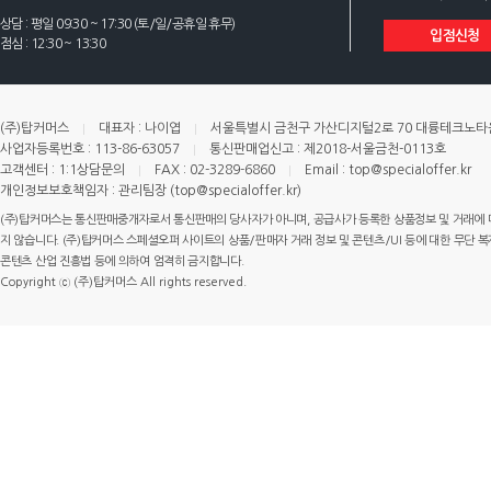
상담 : 평일 09:30 ~ 17:30 (토/일/공휴일 휴무)
입점신청
점심 : 12:30 ~ 13:30
(주)탑커머스
대표자 : 나이엽
서울특별시 금천구 가산디지털2로 70 대륭테크노타운 
사업자등록번호 : 113-86-63057
통신판매업신고 : 제2018-서울금천-0113호
고객센터 : 1:1상담문의
FAX : 02-3289-6860
Email : top@specialoffer.kr
개인정보보호책임자 : 관리팀장 (top@specialoffer.kr)
(주)탑커머스는 통신판매중개자로서 통신판매의 당사자가 아니며, 공급사가 등록한 상품정보 및 거래에 
지 않습니다. (주)탑커머스 스페셜오퍼 사이트의 상품/판매자 거래 정보 및 콘텐츠/UI 등에 대한 무단 복제
콘텐츠 산업 진흥법 등에 의하여 엄격히 금지합니다.
Copyright ⓒ (주)탑커머스 All rights reserved.