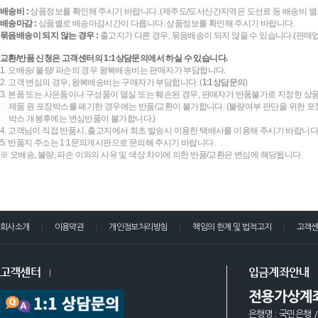
배송비 :
상품정보를 확인해 주시기 바랍니다. (제주도/도서산간지역은 도선료 등 배송비 별
배송마감 :
상품별로 배송마감시간이 다릅니다. 상품정보를 확인해 주시기 바랍니다.
묶음배송이 되지 않는 경우 :
출고지가 다른 경우, 묶음배송이 되지 않을 수 있습니다.(판매
교환/반품 신청은 고객센터의 1:1상담문의에서 하실 수 있습니다.
1. 오배송/ 불량/ 파손의 경우 왕복배송비는 판매자가 부담합니다.
2. 고객 변심의 경우, 왕복배송비는 구매자가 부담합니다. (
1:1상담문의
)
3. 본품 또는 사은품이나 구성품이 멸실 또는 훼손된 경우, 판매자가 반품불가로 지정한 상품
제품 원 포장박스를 폐기한 경우에는 반품/교환이 불가합니다. (불량여부 판단을 위한 포장
박스 개봉후에는 변심반품이 불가합니다.)
4. 고객님이 직접 반품시, 출고지에서 최초 발송시 이용한 택배사를 이용해 주시기 바랍니다
5. 반품지 주소는 1:1문의게시판으로 문의해 주시기 바랍니다.
※ 오배송, 불량, 파손 이외의 사유 및 색상 차이에 의한 반품/교환은 변심에 해당됩니다.
회사소개
이용약관
개인정보처리방침
책임의 한계 및 법적고지
고객
고객센터
입금계좌안내
전용가상계
은행명 : 국민은행 /