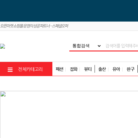
패션
잡화
뷰티
출산
유아
완구
전체카테고리