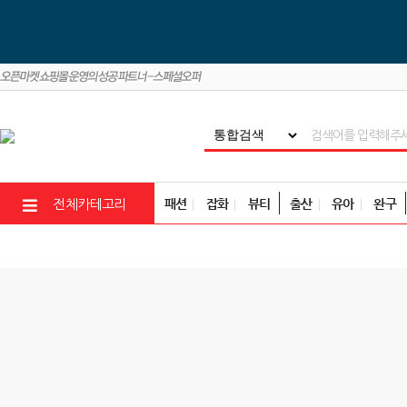
패션
잡화
뷰티
출산
유아
완구
전체카테고리