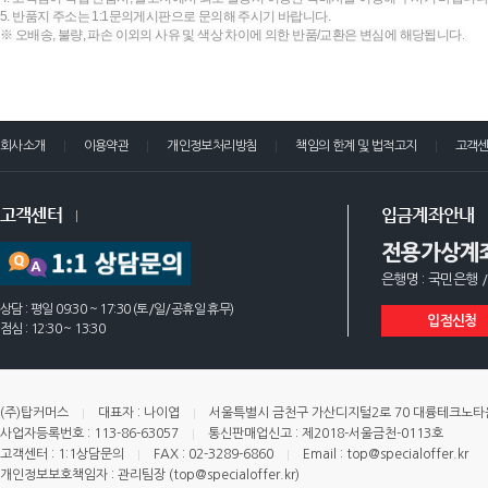
5. 반품지 주소는 1:1문의게시판으로 문의해 주시기 바랍니다.
※ 오배송, 불량, 파손 이외의 사유 및 색상 차이에 의한 반품/교환은 변심에 해당됩니다.
회사소개
이용약관
개인정보처리방침
책임의 한계 및 법적고지
고객
고객센터
입금계좌안내
전용가상계
은행명 : 국민은행 /
상담 : 평일 09:30 ~ 17:30 (토/일/공휴일 휴무)
입점신청
점심 : 12:30 ~ 13:30
(주)탑커머스
대표자 : 나이엽
서울특별시 금천구 가산디지털2로 70 대륭테크노타운 
사업자등록번호 : 113-86-63057
통신판매업신고 : 제2018-서울금천-0113호
고객센터 : 1:1상담문의
FAX : 02-3289-6860
Email : top@specialoffer.kr
개인정보보호책임자 : 관리팀장 (top@specialoffer.kr)