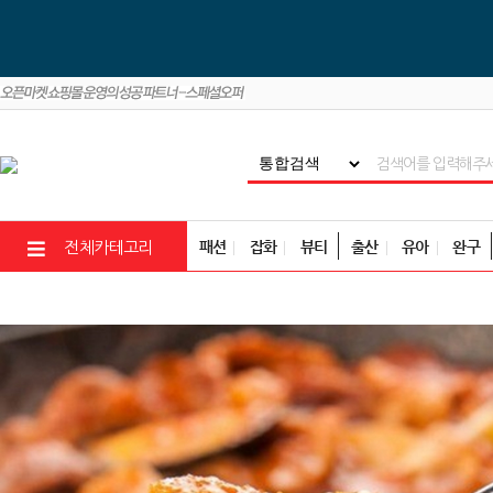
패션
잡화
뷰티
출산
유아
완구
전체카테고리