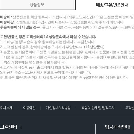
상품정보
배송/교환/반품안내
배송비 :
상품정보를 확인해 주시기 바랍니다. (제주도/도서산간지역은 도선료 등 배송비 별
배송마감 :
상품별로 배송마감시간이 다릅니다. 상품정보를 확인해 주시기 바랍니다.
묶음배송이 되지 않는 경우 :
출고지가 다른 경우, 묶음배송이 되지 않을 수 있습니다.(판매
교환/반품 신청은 고객센터의 1:1상담문의에서 하실 수 있습니다.
1. 오배송/ 불량/ 파손의 경우 왕복배송비는 판매자가 부담합니다.
2. 고객 변심의 경우, 왕복배송비는 구매자가 부담합니다. (
1:1상담문의
)
3. 본품 또는 사은품이나 구성품이 멸실 또는 훼손된 경우, 판매자가 반품불가로 지정한 상품
제품 원 포장박스를 폐기한 경우에는 반품/교환이 불가합니다. (불량여부 판단을 위한 포장
박스 개봉후에는 변심반품이 불가합니다.)
4. 고객님이 직접 반품시, 출고지에서 최초 발송시 이용한 택배사를 이용해 주시기 바랍니다
5. 반품지 주소는 1:1문의게시판으로 문의해 주시기 바랍니다.
※ 오배송, 불량, 파손 이외의 사유 및 색상 차이에 의한 반품/교환은 변심에 해당됩니다.
회사소개
이용약관
개인정보처리방침
책임의 한계 및 법적고지
고객
고객센터
입금계좌안내