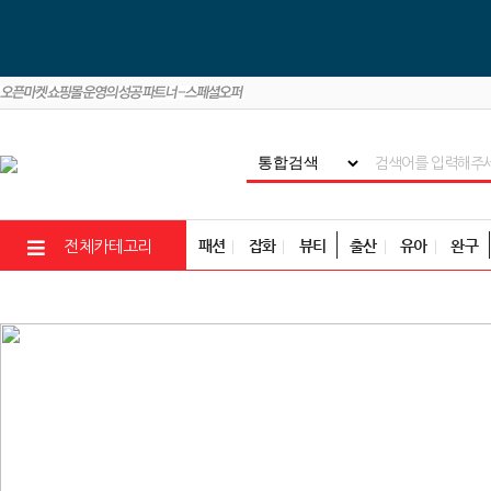
패션
잡화
뷰티
출산
유아
완구
전체카테고리