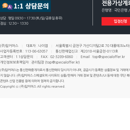
전용가상계
은행명 : 국민은행 /
상담 : 평일 09:30 ~ 17:30 (토/일/공휴일 휴무)
입점신청
점심 : 12:30 ~ 13:30
(주)탑커머스
대표자 : 나이엽
서울특별시 금천구 가산디지털2로 70 대륭테크노타운 
사업자등록번호 : 113-86-63057
통신판매업신고 : 제2018-서울금천-0113호
고객센터 : 1:1상담문의
FAX : 02-3289-6860
Email : top@specialoffer.kr
개인정보보호책임자 : 관리팀장 (top@specialoffer.kr)
(주)탑커머스는 통신판매중개자로서 통신판매의 당사자가 아니며, 공급사가 등록한 상품정보 및 거래에 
지 않습니다. (주)탑커머스 스페셜오퍼 사이트의 상품/판매자 거래 정보 및 콘텐츠/UI 등에 대한 무단 복제
콘텐츠 산업 진흥법 등에 의하여 엄격히 금지합니다.
Copyright ⓒ (주)탑커머스 All rights reserved.