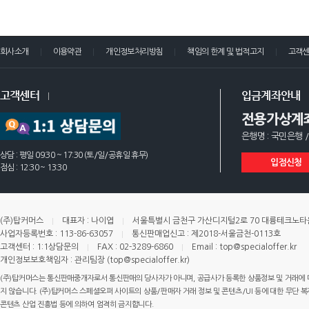
회사소개
이용약관
개인정보처리방침
책임의 한계 및 법적고지
고객
고객센터
입금계좌안내
전용가상계
은행명 : 국민은행 /
상담 : 평일 09:30 ~ 17:30 (토/일/공휴일 휴무)
입점신청
점심 : 12:30 ~ 13:30
(주)탑커머스
대표자 : 나이엽
서울특별시 금천구 가산디지털2로 70 대륭테크노타운 
사업자등록번호 : 113-86-63057
통신판매업신고 : 제2018-서울금천-0113호
고객센터 : 1:1상담문의
FAX : 02-3289-6860
Email : top@specialoffer.kr
개인정보보호책임자 : 관리팀장 (top@specialoffer.kr)
(주)탑커머스는 통신판매중개자로서 통신판매의 당사자가 아니며, 공급사가 등록한 상품정보 및 거래에 
지 않습니다. (주)탑커머스 스페셜오퍼 사이트의 상품/판매자 거래 정보 및 콘텐츠/UI 등에 대한 무단 복제
콘텐츠 산업 진흥법 등에 의하여 엄격히 금지합니다.