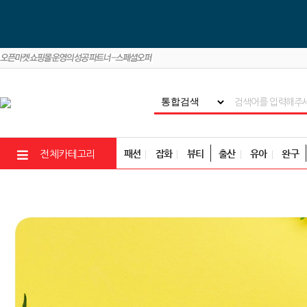
패션
잡화
뷰티
출산
유아
완구
전체카테고리