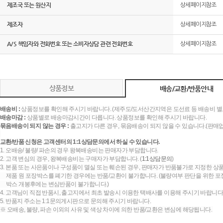
제조국 또는 원산지
상세페이지참조
제조자
상세페이지참조
A/S 책임자와 전화번호 또는 소비자상담 관련 전화번호
상세페이지참조
상품정보
배송/교환/반품안내
배송비 :
상품정보를 확인해 주시기 바랍니다. (제주도/도서산간지역은 도선료 등 배송비 별
배송마감 :
상품별로 배송마감시간이 다릅니다. 상품정보를 확인해 주시기 바랍니다.
묶음배송이 되지 않는 경우 :
출고지가 다른 경우, 묶음배송이 되지 않을 수 있습니다.(판매
교환/반품 신청은 고객센터의 1:1상담문의에서 하실 수 있습니다.
1. 오배송/ 불량/ 파손의 경우 왕복배송비는 판매자가 부담합니다.
2. 고객 변심의 경우, 왕복배송비는 구매자가 부담합니다. (
1:1상담문의
)
3. 본품 또는 사은품이나 구성품이 멸실 또는 훼손된 경우, 판매자가 반품불가로 지정한 상품
제품 원 포장박스를 폐기한 경우에는 반품/교환이 불가합니다. (불량여부 판단을 위한 포장
박스 개봉후에는 변심반품이 불가합니다.)
4. 고객님이 직접 반품시, 출고지에서 최초 발송시 이용한 택배사를 이용해 주시기 바랍니다
5. 반품지 주소는 1:1문의게시판으로 문의해 주시기 바랍니다.
※ 오배송, 불량, 파손 이외의 사유 및 색상 차이에 의한 반품/교환은 변심에 해당됩니다.