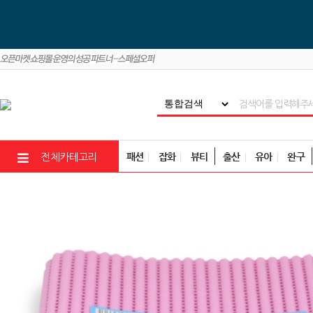
패션
잡화
뷰티
출산
유아
완구
전체카테고리