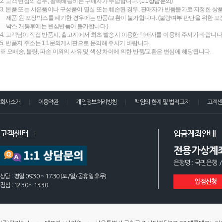
2. 고객 변심의 경우, 왕복배송비는 구매자가 부담합니다. (
1:1상담문의
)
3. 본품 또는 사은품이나 구성품이 멸실 또는 훼손된 경우, 판매자가 반품불가로 지정한 상품
제품 원 포장박스를 폐기한 경우에는 반품/교환이 불가합니다. (불량여부 판단을 위한 포장
박스 개봉후에는 변심반품이 불가합니다.)
4. 고객님이 직접 반품시, 출고지에서 최초 발송시 이용한 택배사를 이용해 주시기 바랍니다
5. 반품지 주소는 1:1문의게시판으로 문의해 주시기 바랍니다.
※ 오배송, 불량, 파손 이외의 사유 및 색상 차이에 의한 반품/교환은 변심에 해당됩니다.
회사소개
이용약관
개인정보처리방침
책임의 한계 및 법적고지
고객
고객센터
입금계좌안내
전용가상계
은행명 : 국민은행 /
상담 : 평일 09:30 ~ 17:30 (토/일/공휴일 휴무)
입점신청
점심 : 12:30 ~ 13:30