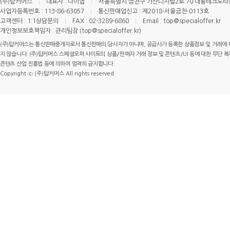
(주)탑커머스
대표자 : 나이엽
서울특별시 금천구 가산디지털2로 70 대륭테크노타운 
사업자등록번호 : 113-86-63057
통신판매업신고 : 제2018-서울금천-0113호
고객센터 : 1:1상담문의
FAX : 02-3289-6860
Email : top@specialoffer.kr
개인정보보호책임자 : 관리팀장 (top@specialoffer.kr)
(주)탑커머스는 통신판매중개자로서 통신판매의 당사자가 아니며, 공급사가 등록한 상품정보 및 거래에 
지 않습니다. (주)탑커머스 스페셜오퍼 사이트의 상품/판매자 거래 정보 및 콘텐츠/UI 등에 대한 무단 복제
콘텐츠 산업 진흥법 등에 의하여 엄격히 금지합니다.
Copyright ⓒ (주)탑커머스 All rights reserved.