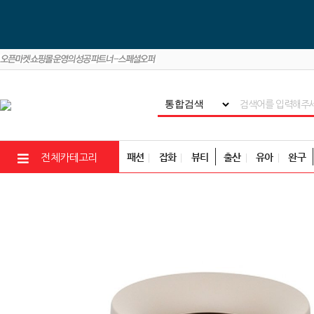
패션
잡화
뷰티
출산
유아
완구
전체카테고리