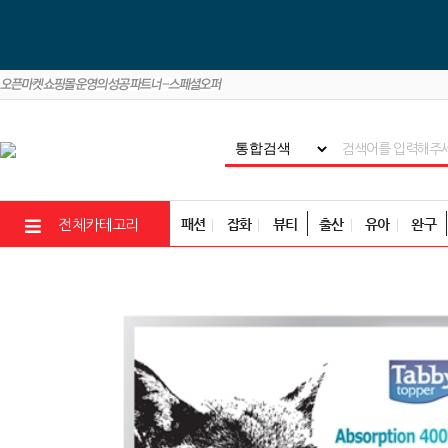
패션
잡화
뷰티
출산
유아
완구
전체카테고리