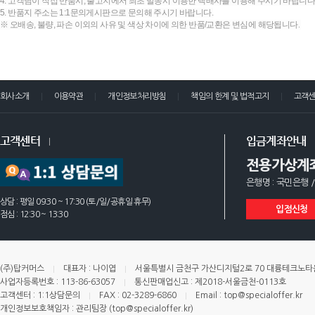
4. 고객님이 직접 반품시, 출고지에서 최초 발송시 이용한 택배사를 이용해 주시기 바랍니다
5. 반품지 주소는 1:1문의게시판으로 문의해 주시기 바랍니다.
※ 오배송, 불량, 파손 이외의 사유 및 색상 차이에 의한 반품/교환은 변심에 해당됩니다.
회사소개
이용약관
개인정보처리방침
책임의 한계 및 법적고지
고객
고객센터
입금계좌안내
전용가상계
은행명 : 국민은행 /
상담 : 평일 09:30 ~ 17:30 (토/일/공휴일 휴무)
입점신청
점심 : 12:30 ~ 13:30
(주)탑커머스
대표자 : 나이엽
서울특별시 금천구 가산디지털2로 70 대륭테크노타운 
사업자등록번호 : 113-86-63057
통신판매업신고 : 제2018-서울금천-0113호
고객센터 : 1:1상담문의
FAX : 02-3289-6860
Email : top@specialoffer.kr
개인정보보호책임자 : 관리팀장 (top@specialoffer.kr)