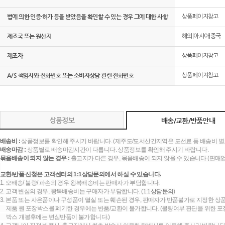
법에 의한 인증·허가 등을 받았음을 확인할 수 있는 경우 그에 대한 사항
상품페이지참고
제조국 또는 원산지
해외|아시아|중국
제조자
상품페이지참고
A/S 책임자와 전화번호 또는 소비자상담 관련 전화번호
상품페이지참고
상품정보
배송/교환/반품안내
배송비 :
상품정보를 확인해 주시기 바랍니다. (제주도/도서산간지역은 도선료 등 배송비 별
배송마감 :
상품별로 배송마감시간이 다릅니다. 상품정보를 확인해 주시기 바랍니다.
묶음배송이 되지 않는 경우 :
출고지가 다른 경우, 묶음배송이 되지 않을 수 있습니다.(판매
교환/반품 신청은 고객센터의 1:1상담문의에서 하실 수 있습니다.
1. 오배송/ 불량/ 파손의 경우 왕복배송비는 판매자가 부담합니다.
2. 고객 변심의 경우, 왕복배송비는 구매자가 부담합니다. (
1:1상담문의
)
3. 본품 또는 사은품이나 구성품이 멸실 또는 훼손된 경우, 판매자가 반품불가로 지정한 상품
제품 원 포장박스를 폐기한 경우에는 반품/교환이 불가합니다. (불량여부 판단을 위한 포장
박스 개봉후에는 변심반품이 불가합니다.)