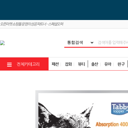
패션
잡화
뷰티
출산
유아
완구
전체카테고리