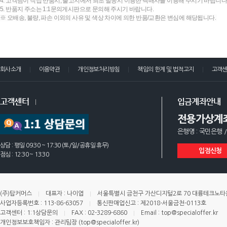
4. 고객님이 직접 반품시, 출고지에서 최초 발송시 이용한 택배사를 이용해 주시기 바랍니다
5. 반품지 주소는 1:1문의게시판으로 문의해 주시기 바랍니다.
※ 오배송, 불량, 파손 이외의 사유 및 색상 차이에 의한 반품/교환은 변심에 해당됩니다.
회사소개
이용약관
개인정보처리방침
책임의 한계 및 법적고지
고객
고객센터
입금계좌안내
전용가상계
은행명 : 국민은행 /
상담 : 평일 09:30 ~ 17:30 (토/일/공휴일 휴무)
입점신청
점심 : 12:30 ~ 13:30
(주)탑커머스
대표자 : 나이엽
서울특별시 금천구 가산디지털2로 70 대륭테크노타운 
사업자등록번호 : 113-86-63057
통신판매업신고 : 제2018-서울금천-0113호
고객센터 : 1:1상담문의
FAX : 02-3289-6860
Email : top@specialoffer.kr
개인정보보호책임자 : 관리팀장 (top@specialoffer.kr)