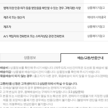
법에 의한 인증·허가 등을 받았음을 확인할 수 있는 경우 그에 대한 사항
상품페이지참고
제조국 또는 원산지
해외|아시아|중국
제조자
상품페이지참고
A/S 책임자와 전화번호 또는 소비자상담 관련 전화번호
상품페이지참고
상품정보
배송/교환/반품안내
배송비 :
상품정보를 확인해 주시기 바랍니다. (제주도/도서산간지역은 도선료 등 배송비 별
배송마감 :
상품별로 배송마감시간이 다릅니다. 상품정보를 확인해 주시기 바랍니다.
묶음배송이 되지 않는 경우 :
출고지가 다른 경우, 묶음배송이 되지 않을 수 있습니다.(판매
교환/반품 신청은 고객센터의 1:1상담문의에서 하실 수 있습니다.
1. 오배송/ 불량/ 파손의 경우 왕복배송비는 판매자가 부담합니다.
2. 고객 변심의 경우, 왕복배송비는 구매자가 부담합니다. (
1:1상담문의
)
3. 본품 또는 사은품이나 구성품이 멸실 또는 훼손된 경우, 판매자가 반품불가로 지정한 상품
제품 원 포장박스를 폐기한 경우에는 반품/교환이 불가합니다. (불량여부 판단을 위한 포장
박스 개봉후에는 변심반품이 불가합니다.)