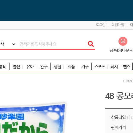
로그인
회원가입
뷰티
출산
유아
완구
생활
식품
가구
스포츠
레저
헬스
HOME
4B 콩모래
상품타입
판매가격