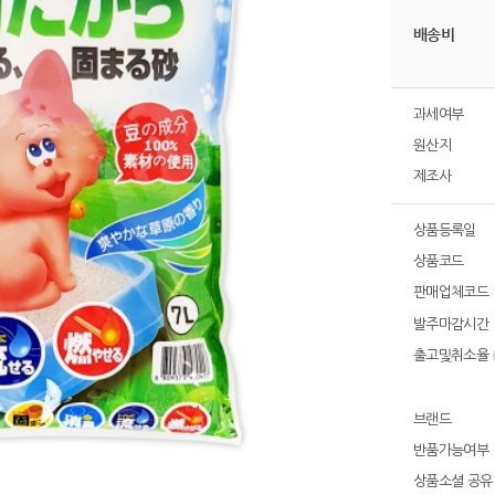
배송비
과세여부
원산지
제조사
상품등록일
상품코드
판매업체코드
발주마감시간
출고및취소율
브랜드
반품가능여부
상품소셜 공유