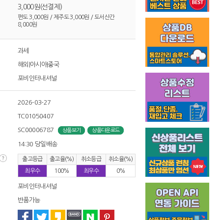
3,000원(선결제)
편도 3,000원 / 제주도 3,000원 / 도서산간
8,000원
과세
해외|아시아|중국
포비인터내셔널
2026-03-27
TC01050407
SC00006787
상품보기
상품다운로드
14:30 당일배송
출고등급
출고율(%)
취소등급
취소율(%)
최우수
100%
최우수
0%
포비인터내셔널
반품가능