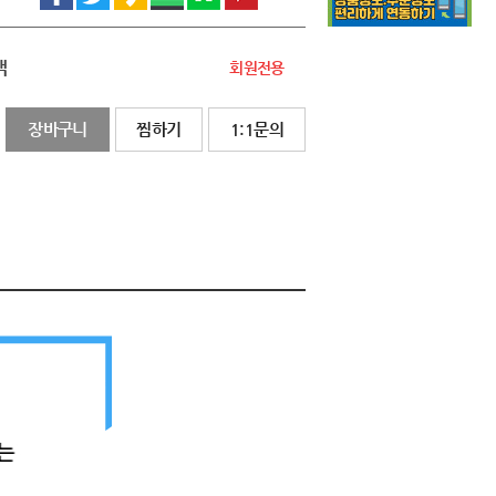
액
회원전용
장바구니
찜하기
1:1문의