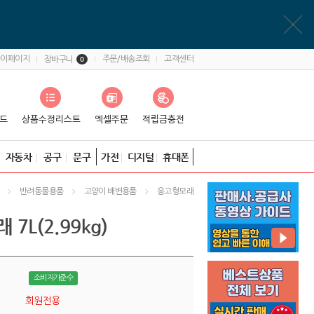
마이페이지
주문/배송조회
고객센터
장바구니
0
자동차
공구
문구
가전
디지털
휴대폰
반려동물용품
고양이 배변용품
응고형모래
 7L(2.99kg)
소비자가준수
회원전용