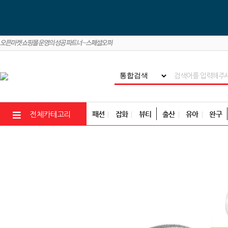
패션
잡화
뷰티
출산
유아
완구
전체카테고리