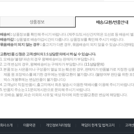
상품정보
배송/교환/반품안내
배송비 :
상품정보를 확인해 주시기 바랍니다. (제주도/도서산간지역은 도선료 등 배송비 별
배송마감 :
상품별로 배송마감시간이 다릅니다. 상품정보를 확인해 주시기 바랍니다.
묶음배송이 되지 않는 경우 :
출고지가 다른 경우, 묶음배송이 되지 않을 수 있습니다.(판매
교환/반품 신청은 고객센터의 1:1상담문의에서 하실 수 있습니다.
1. 오배송/ 불량/ 파손의 경우 왕복배송비는 판매자가 부담합니다.
2. 고객 변심의 경우, 왕복배송비는 구매자가 부담합니다. (
1:1상담문의
)
3. 본품 또는 사은품이나 구성품이 멸실 또는 훼손된 경우, 판매자가 반품불가로 지정한 상품
제품 원 포장박스를 폐기한 경우에는 반품/교환이 불가합니다. (불량여부 판단을 위한 포장
박스 개봉후에는 변심반품이 불가합니다.)
4. 고객님이 직접 반품시, 출고지에서 최초 발송시 이용한 택배사를 이용해 주시기 바랍니다
5. 반품지 주소는 1:1문의게시판으로 문의해 주시기 바랍니다.
※ 오배송, 불량, 파손 이외의 사유 및 색상 차이에 의한 반품/교환은 변심에 해당됩니다.
회사소개
이용약관
개인정보처리방침
책임의 한계 및 법적고지
고객