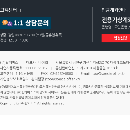
고객센터
입금계좌안내
전용가상계
은행명 : 국민은행 /
상담 : 평일 09:30 ~ 17:30 (토/일/공휴일 휴무)
입점신청
점심 : 12:30 ~ 13:30
(주)탑커머스
대표자 : 나이엽
서울특별시 금천구 가산디지털2로 70 대륭테크노타운 
사업자등록번호 : 113-86-63057
통신판매업신고 : 제2018-서울금천-0113호
고객센터 : 1:1상담문의
FAX : 02-3289-6860
Email : top@specialoffer.kr
개인정보보호책임자 : 관리팀장 (top@specialoffer.kr)
(주)탑커머스는 통신판매중개자로서 통신판매의 당사자가 아니며, 공급사가 등록한 상품정보 및 거래에 
지 않습니다. (주)탑커머스 스페셜오퍼 사이트의 상품/판매자 거래 정보 및 콘텐츠/UI 등에 대한 무단 복제
콘텐츠 산업 진흥법 등에 의하여 엄격히 금지합니다.
Copyright ⓒ (주)탑커머스 All rights reserved.