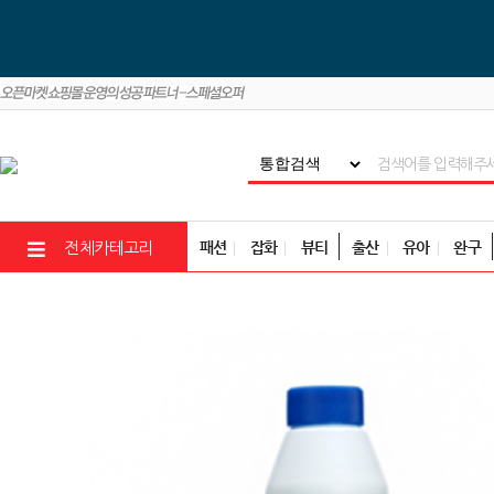
패션
잡화
뷰티
출산
유아
완구
전체카테고리