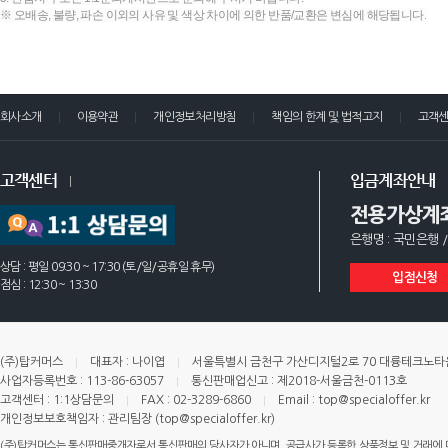
※ 오배송, 불량, 파손 이외의 사유 및 색상 차이에 의한 반품/교환은 변심에 해당됩니다.
회사소개
이용약관
개인정보처리방침
책임의 한계 및 법적고지
고객
고객센터
입금계좌안내
전용가상계
은행명 : 국민은행 /
상담 : 평일 09:30 ~ 17:30 (토/일/공휴일 휴무)
입점신청
점심 : 12:30 ~ 13:30
(주)탑커머스
대표자 : 나이엽
서울특별시 금천구 가산디지털2로 70 대륭테크노타운 
사업자등록번호 : 113-86-63057
통신판매업신고 : 제2018-서울금천-0113호
고객센터 : 1:1상담문의
FAX : 02-3289-6860
Email : top@specialoffer.kr
개인정보보호책임자 : 관리팀장 (top@specialoffer.kr)
(주)탑커머스는 통신판매중개자로서 통신판매의 당사자가 아니며, 공급사가 등록한 상품정보 및 거래에 