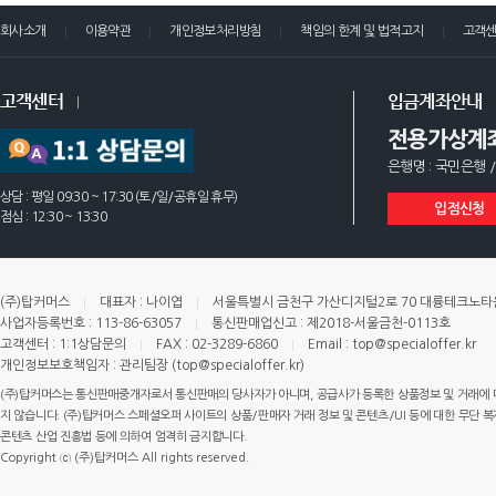
회사소개
이용약관
개인정보처리방침
책임의 한계 및 법적고지
고객
고객센터
입금계좌안내
전용가상계
은행명 : 국민은행 /
상담 : 평일 09:30 ~ 17:30 (토/일/공휴일 휴무)
입점신청
점심 : 12:30 ~ 13:30
(주)탑커머스
대표자 : 나이엽
서울특별시 금천구 가산디지털2로 70 대륭테크노타운 
사업자등록번호 : 113-86-63057
통신판매업신고 : 제2018-서울금천-0113호
고객센터 : 1:1상담문의
FAX : 02-3289-6860
Email : top@specialoffer.kr
개인정보보호책임자 : 관리팀장 (top@specialoffer.kr)
(주)탑커머스는 통신판매중개자로서 통신판매의 당사자가 아니며, 공급사가 등록한 상품정보 및 거래에 
지 않습니다. (주)탑커머스 스페셜오퍼 사이트의 상품/판매자 거래 정보 및 콘텐츠/UI 등에 대한 무단 복제
콘텐츠 산업 진흥법 등에 의하여 엄격히 금지합니다.
Copyright ⓒ (주)탑커머스 All rights reserved.