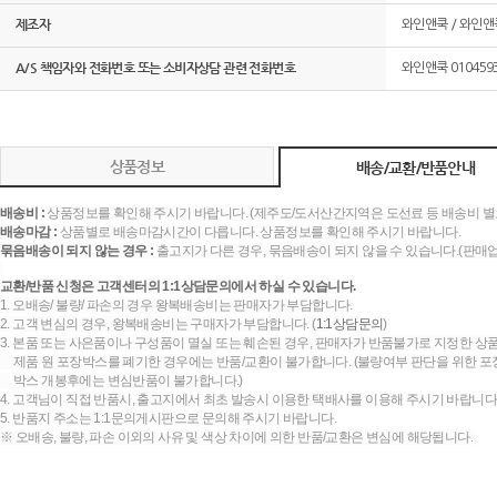
제조자
와인앤쿡 / 와인앤
A/S 책임자와 전화번호 또는 소비자상담 관련 전화번호
와인앤쿡 0104593
상품정보
배송/교환/반품안내
배송비 :
상품정보를 확인해 주시기 바랍니다. (제주도/도서산간지역은 도선료 등 배송비 별
배송마감 :
상품별로 배송마감시간이 다릅니다. 상품정보를 확인해 주시기 바랍니다.
묶음배송이 되지 않는 경우 :
출고지가 다른 경우, 묶음배송이 되지 않을 수 있습니다.(판매
교환/반품 신청은 고객센터의 1:1상담문의에서 하실 수 있습니다.
1. 오배송/ 불량/ 파손의 경우 왕복배송비는 판매자가 부담합니다.
2. 고객 변심의 경우, 왕복배송비는 구매자가 부담합니다. (
1:1상담문의
)
3. 본품 또는 사은품이나 구성품이 멸실 또는 훼손된 경우, 판매자가 반품불가로 지정한 상품
제품 원 포장박스를 폐기한 경우에는 반품/교환이 불가합니다. (불량여부 판단을 위한 포장
박스 개봉후에는 변심반품이 불가합니다.)
4. 고객님이 직접 반품시, 출고지에서 최초 발송시 이용한 택배사를 이용해 주시기 바랍니다
5. 반품지 주소는 1:1문의게시판으로 문의해 주시기 바랍니다.
※ 오배송, 불량, 파손 이외의 사유 및 색상 차이에 의한 반품/교환은 변심에 해당됩니다.