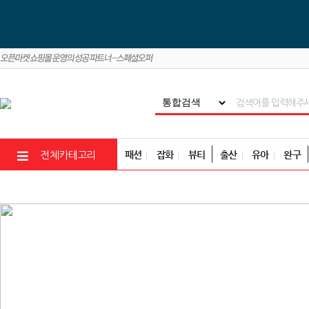
패션
잡화
뷰티
출산
유아
완구
전체카테고리