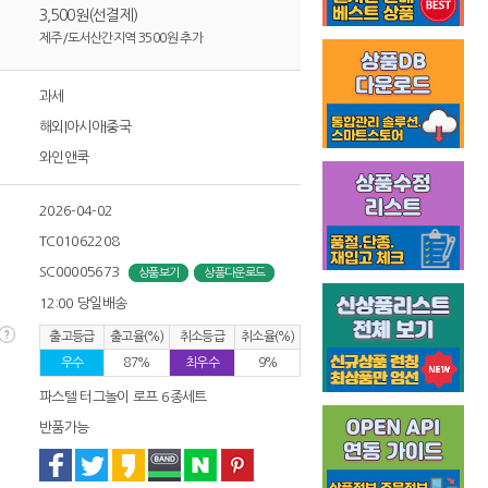
3,500원(선결제)
제주/도서산간지역 3500원 추가
과세
해외|아시아|중국
와인앤쿡
2026-04-02
TC01062208
SC00005673
상품보기
상품다운로드
12:00 당일배송
출고등급
출고율(%)
취소등급
취소율(%)
우수
87%
최우수
9%
파스텔 터그놀이 로프 6종세트
반품가능