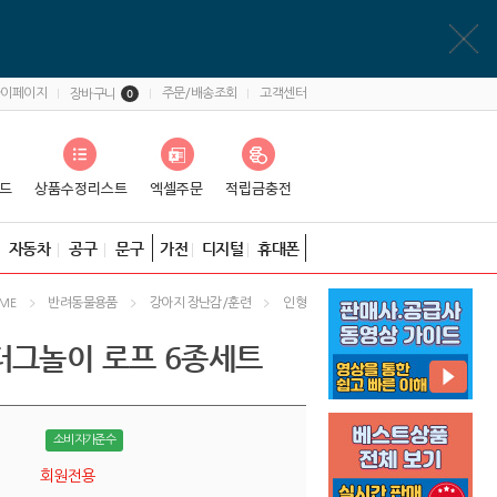
마이페이지
주문/배송조회
고객센터
장바구니
0
자동차
공구
문구
가전
디지털
휴대폰
반려동물용품
강아지 장난감/훈련
인형
ME
터그놀이 로프 6종세트
소비자가준수
회원전용