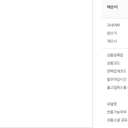
배송비
과세여부
원산지
제조사
상품등록일
상품코드
판매업체코드
발주마감시간
출고및취소율
모델명
반품가능여부
상품소셜 공유