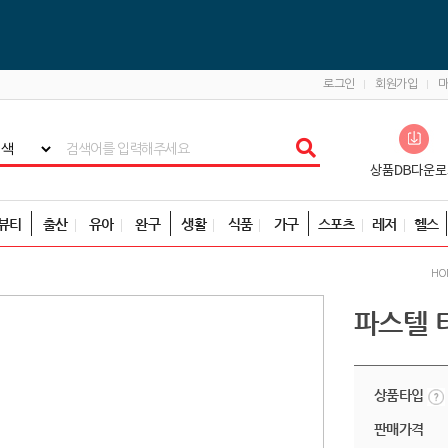
로그인
회원가입
뷰티
출산
유아
완구
생활
식품
가구
스포츠
레저
헬스
HO
파스텔 
상품타입
판매가격