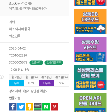
3,500원(선결제)
제주/도서산간지역 3500원 추가
과세
해외|아시아|중국
와인앤쿡
2026-04-02
TC01062297
SC00005673
상품보기
상품다운로드
12:00 당일배송
출고등급
출고율(%)
취소등급
취소율(%)
우수
87%
최우수
9%
강아지 터그놀이 장난감 치발기
반품가능