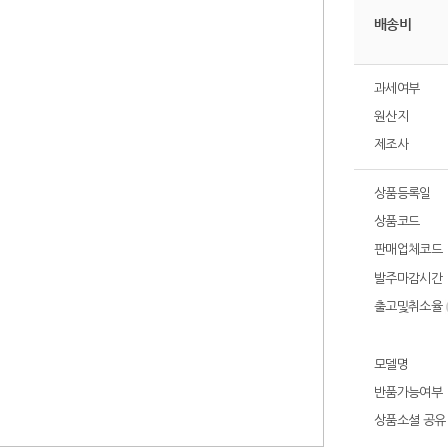
배송비
과세여부
원산지
제조사
상품등록일
상품코드
판매업체코드
발주마감시간
출고및취소율
모델명
반품가능여부
상품소셜 공유