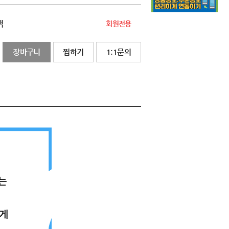
액
회원전용
장바구니
찜하기
1:1문의