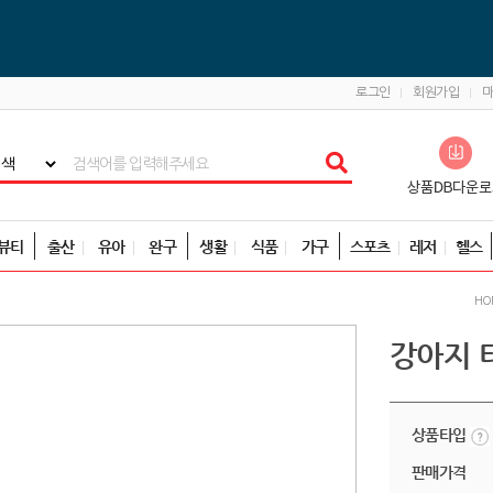
로그인
회원가입
뷰티
출산
유아
완구
생활
식품
가구
스포츠
레저
헬스
HO
강아지 
상품타입
판매가격