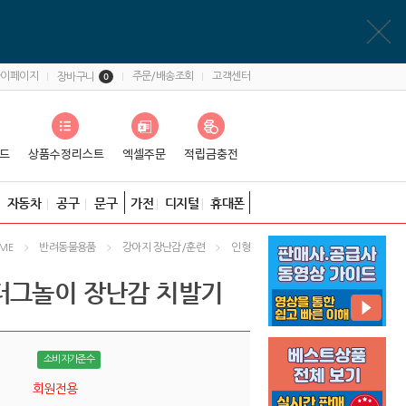
마이페이지
주문/배송조회
고객센터
장바구니
0
자동차
공구
문구
가전
디지털
휴대폰
반려동물용품
강아지 장난감/훈련
인형
ME
터그놀이 장난감 치발기
소비자가준수
회원전용