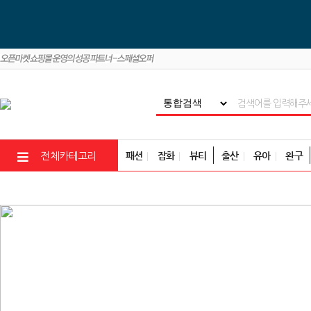
패션
잡화
뷰티
출산
유아
완구
전체카테고리