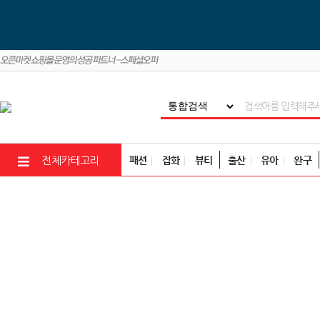
패션
잡화
뷰티
출산
유아
완구
전체카테고리