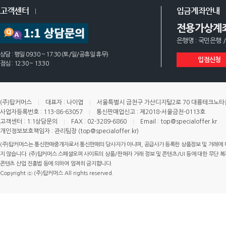
고객센터
입금계좌안내
전용가상계
은행명 : 국민은행 /
상담 : 평일 09:30 ~ 17:30 (토/일/공휴일 휴무)
입점신청
점심 : 12:30 ~ 13:30
(주)탑커머스
대표자 : 나이엽
서울특별시 금천구 가산디지털2로 70 대륭테크노타운 
사업자등록번호 : 113-86-63057
통신판매업신고 : 제2018-서울금천-0113호
고객센터 : 1:1상담문의
FAX : 02-3289-6860
Email : top@specialoffer.kr
개인정보보호책임자 : 관리팀장 (top@specialoffer.kr)
(주)탑커머스는 통신판매중개자로서 통신판매의 당사자가 아니며, 공급사가 등록한 상품정보 및 거래에 
지 않습니다. (주)탑커머스 스페셜오퍼 사이트의 상품/판매자 거래 정보 및 콘텐츠/UI 등에 대한 무단 복제
콘텐츠 산업 진흥법 등에 의하여 엄격히 금지합니다.
Copyright ⓒ (주)탑커머스 All rights reserved.