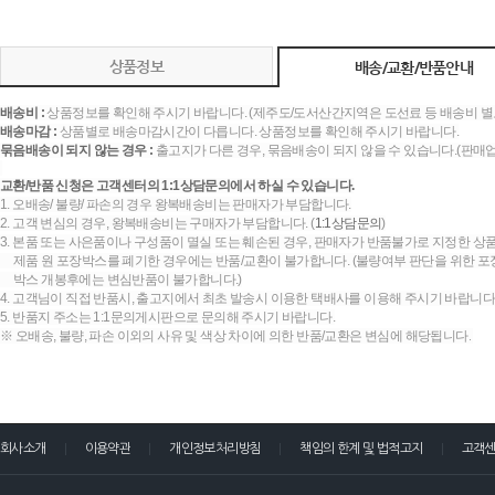
상품정보
배송/교환/반품안내
배송비 :
상품정보를 확인해 주시기 바랍니다. (제주도/도서산간지역은 도선료 등 배송비 별
배송마감 :
상품별로 배송마감시간이 다릅니다. 상품정보를 확인해 주시기 바랍니다.
묶음배송이 되지 않는 경우 :
출고지가 다른 경우, 묶음배송이 되지 않을 수 있습니다.(판매
교환/반품 신청은 고객센터의 1:1상담문의에서 하실 수 있습니다.
1. 오배송/ 불량/ 파손의 경우 왕복배송비는 판매자가 부담합니다.
2. 고객 변심의 경우, 왕복배송비는 구매자가 부담합니다. (
1:1상담문의
)
3. 본품 또는 사은품이나 구성품이 멸실 또는 훼손된 경우, 판매자가 반품불가로 지정한 상품
제품 원 포장박스를 폐기한 경우에는 반품/교환이 불가합니다. (불량여부 판단을 위한 포장
박스 개봉후에는 변심반품이 불가합니다.)
4. 고객님이 직접 반품시, 출고지에서 최초 발송시 이용한 택배사를 이용해 주시기 바랍니다
5. 반품지 주소는 1:1문의게시판으로 문의해 주시기 바랍니다.
※ 오배송, 불량, 파손 이외의 사유 및 색상 차이에 의한 반품/교환은 변심에 해당됩니다.
회사소개
이용약관
개인정보처리방침
책임의 한계 및 법적고지
고객