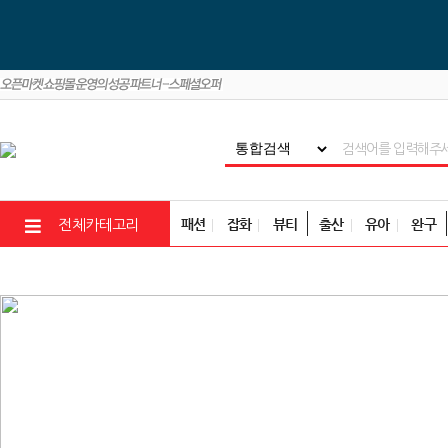
패션
잡화
뷰티
출산
유아
완구
전체카테고리