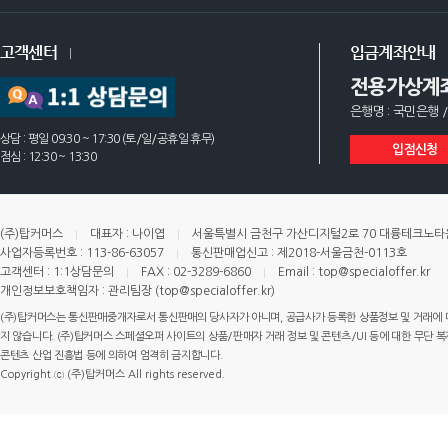
고객센터
입금계좌안내
전용가상계
은행명 : 국민은행 /
상담 : 평일 09:30 ~ 17:30 (토/일/공휴일 휴무)
입점신청
점심 : 12:30 ~ 13:30
(주)탑커머스
대표자 : 나이엽
서울특별시 금천구 가산디지털2로 70 대륭테크노타운 
사업자등록번호 : 113-86-63057
통신판매업신고 : 제2018-서울금천-0113호
고객센터 : 1:1상담문의
FAX : 02-3289-6860
Email : top@specialoffer.kr
개인정보보호책임자 : 관리팀장 (top@specialoffer.kr)
(주)탑커머스는 통신판매중개자로서 통신판매의 당사자가 아니며, 공급사가 등록한 상품정보 및 거래에 
지 않습니다. (주)탑커머스 스페셜오퍼 사이트의 상품/판매자 거래 정보 및 콘텐츠/UI 등에 대한 무단 복제
콘텐츠 산업 진흥법 등에 의하여 엄격히 금지합니다.
Copyright ⓒ (주)탑커머스 All rights reserved.