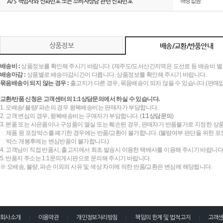
A/S 책임자와 전화번호 또는 소비자상담 관련 전화번호
해당없음
상품정보
배송/교환/반품안내
배송비 :
상품정보를 확인해 주시기 바랍니다. (제주도/도서산간지역은 도선료 등 배송비 별
배송마감 :
상품별로 배송마감시간이 다릅니다. 상품정보를 확인해 주시기 바랍니다.
묶음배송이 되지 않는 경우 :
출고지가 다른 경우, 묶음배송이 되지 않을 수 있습니다.(판매
교환/반품 신청은 고객센터의 1:1상담문의에서 하실 수 있습니다.
1. 오배송/ 불량/ 파손의 경우 왕복배송비는 판매자가 부담합니다.
2. 고객 변심의 경우, 왕복배송비는 구매자가 부담합니다. (
1:1상담문의
)
3. 본품 또는 사은품이나 구성품이 멸실 또는 훼손된 경우, 판매자가 반품불가로 지정한 상품
제품 원 포장박스를 폐기한 경우에는 반품/교환이 불가합니다. (불량여부 판단을 위한 포장
박스 개봉후에는 변심반품이 불가합니다.)
4. 고객님이 직접 반품시, 출고지에서 최초 발송시 이용한 택배사를 이용해 주시기 바랍니다
5. 반품지 주소는 1:1문의게시판으로 문의해 주시기 바랍니다.
※ 오배송, 불량, 파손 이외의 사유 및 색상 차이에 의한 반품/교환은 변심에 해당됩니다.
회사소개
이용약관
개인정보처리방침
책임의 한계 및 법적고지
고객