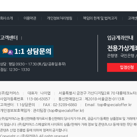
회사소개
이용약관
개인정보처리방침
책임의 한계 및 법적고지
고객
고객센터
입금계좌안내
전용가상계
은행명 : 국민은행 /
상담 : 평일 09:30 ~ 17:30 (토/일/공휴일 휴무)
입점신청
점심 : 12:30 ~ 13:30
(주)탑커머스
대표자 : 나이엽
서울특별시 금천구 가산디지털2로 70 대륭테크노타운 
사업자등록번호 : 113-86-63057
통신판매업신고 : 제2018-서울금천-0113호
고객센터 : 1:1상담문의
FAX : 02-3289-6860
Email : top@specialoffer.kr
개인정보보호책임자 : 관리팀장 (top@specialoffer.kr)
(주)탑커머스는 통신판매중개자로서 통신판매의 당사자가 아니며, 공급사가 등록한 상품정보 및 거래에 
지 않습니다. (주)탑커머스 스페셜오퍼 사이트의 상품/판매자 거래 정보 및 콘텐츠/UI 등에 대한 무단 복제
콘텐츠 산업 진흥법 등에 의하여 엄격히 금지합니다.
Copyright ⓒ (주)탑커머스 All rights reserved.