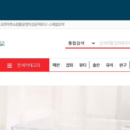
패션
잡화
뷰티
출산
유아
완구
전체카테고리