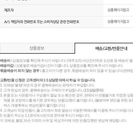
제조자
상품페이지참고
A/S 책임자와 전화번호 또는 소비자상담 관련 전화번호
상품페이지참고
상품정보
배송/교환/반품안내
배송비 :
상품정보를 확인해 주시기 바랍니다. (제주도/도서산간지역은 도선료 등 배송비 별
배송마감 :
상품별로 배송마감시간이 다릅니다. 상품정보를 확인해 주시기 바랍니다.
묶음배송이 되지 않는 경우 :
출고지가 다른 경우, 묶음배송이 되지 않을 수 있습니다.(판매
교환/반품 신청은 고객센터의 1:1상담문의에서 하실 수 있습니다.
1. 오배송/ 불량/ 파손의 경우 왕복배송비는 판매자가 부담합니다.
2. 고객 변심의 경우, 왕복배송비는 구매자가 부담합니다. (
1:1상담문의
)
3. 본품 또는 사은품이나 구성품이 멸실 또는 훼손된 경우, 판매자가 반품불가로 지정한 상품
제품 원 포장박스를 폐기한 경우에는 반품/교환이 불가합니다. (불량여부 판단을 위한 포장
박스 개봉후에는 변심반품이 불가합니다.)
4. 고객님이 직접 반품시, 출고지에서 최초 발송시 이용한 택배사를 이용해 주시기 바랍니다
5. 반품지 주소는 1:1문의게시판으로 문의해 주시기 바랍니다.
※ 오배송, 불량, 파손 이외의 사유 및 색상 차이에 의한 반품/교환은 변심에 해당됩니다.