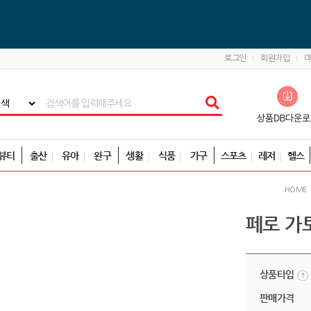
로그인
회원가입
뷰티
출산
유아
완구
생활
식품
가구
스포츠
레저
헬스
HOME
페로 가
상품타입
판매가격