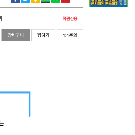
액
회원전용
장바구니
찜하기
1:1문의