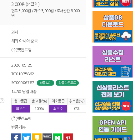
3,000원(선결제)
편도 3,000원 / 제주 3,000원 / 도서산간 8,000
원
과세
해외|아시아|중국
(주)펫앤드림
2026-05-25
TC01075862
SC00006787
상품보기
상품다운로드
14:30 당일배송
출고등급
출고율(%)
취소등급
취소율(%)
최우수
100%
최우수
0%
(주)펫앤드림
반품가능