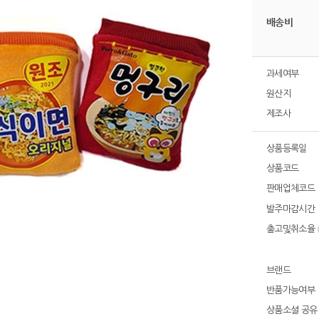
배송비
과세여부
원산지
제조사
상품등록일
상품코드
판매업체코드
발주마감시간
출고및취소율
브랜드
반품가능여부
상품소셜 공유