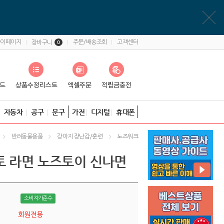
마이페이지
주문/배송조회
고객센터
장바구니
0
자동차
공구
문구
가전
디지털
휴대폰
반려동물용품
강아지 장난감/훈련
노즈워크
토 라면 노즈토이 신나면
소비자가준수
회원전용