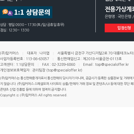
전용가상계
은행명 : 국민은행 /
상담 : 평일 09:30 ~ 17:30 (토/일/공휴일 휴무)
입점신청
점심 : 12:30 ~ 13:30
(주)탑커머스
대표자 : 나이엽
서울특별시 금천구 가산디지털2로 70 대륭테크노타운 
사업자등록번호 : 113-86-63057
통신판매업신고 : 제2018-서울금천-0113호
고객센터 : 1:1상담문의
FAX : 02-3289-6860
Email : top@specialoffer.kr
개인정보보호책임자 : 관리팀장 (top@specialoffer.kr)
(주)탑커머스는 통신판매중개자로서 통신판매의 당사자가 아니며, 공급사가 등록한 상품정보 및 거래에 
지 않습니다. (주)탑커머스 스페셜오퍼 사이트의 상품/판매자 거래 정보 및 콘텐츠/UI 등에 대한 무단 복제
콘텐츠 산업 진흥법 등에 의하여 엄격히 금지합니다.
Copyright ⓒ (주)탑커머스 All rights reserved.