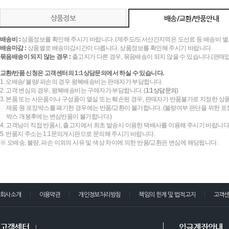
상품정보
배송/교환/반품안내
배송비 :
상품정보를 확인해 주시기 바랍니다. (제주도/도서산간지역은 도선료 등 배송비 별
배송마감 :
상품별로 배송마감시간이 다릅니다. 상품정보를 확인해 주시기 바랍니다.
묶음배송이 되지 않는 경우 :
출고지가 다른 경우, 묶음배송이 되지 않을 수 있습니다.(판매
교환/반품 신청은 고객센터의 1:1상담문의에서 하실 수 있습니다.
1. 오배송/ 불량/ 파손의 경우 왕복배송비는 판매자가 부담합니다.
2. 고객 변심의 경우, 왕복배송비는 구매자가 부담합니다. (
1:1상담문의
)
3. 본품 또는 사은품이나 구성품이 멸실 또는 훼손된 경우, 판매자가 반품불가로 지정한 상품
제품 원 포장박스를 폐기한 경우에는 반품/교환이 불가합니다. (불량여부 판단을 위한 포장
박스 개봉후에는 변심반품이 불가합니다.)
4. 고객님이 직접 반품시, 출고지에서 최초 발송시 이용한 택배사를 이용해 주시기 바랍니다
5. 반품지 주소는 1:1문의게시판으로 문의해 주시기 바랍니다.
※ 오배송, 불량, 파손 이외의 사유 및 색상 차이에 의한 반품/교환은 변심에 해당됩니다.
회사소개
이용약관
개인정보처리방침
책임의 한계 및 법적고지
고객
고객센터
입금계좌안내