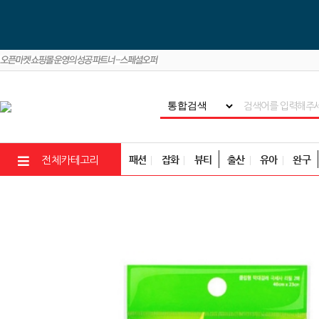
패션
잡화
뷰티
출산
유아
완구
전체카테고리