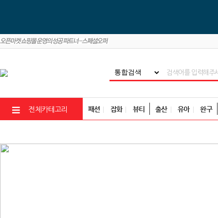
패션
잡화
뷰티
출산
유아
완구
전체카테고리