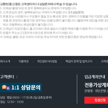
교환/반품 신청은 고객센터의 1:1상담문의에서 하실 수 있습니다.
1. 오배송/ 불량/ 파손의 경우 왕복배송비는 판매자가 부담합니다.
2. 고객 변심의 경우, 왕복배송비는 구매자가 부담합니다. (
1:1상담문의
)
3. 본품 또는 사은품이나 구성품이 멸실 또는 훼손된 경우, 판매자가 반품불가로 지정한 상품
제품 원 포장박스를 폐기한 경우에는 반품/교환이 불가합니다. (불량여부 판단을 위한 포장
박스 개봉후에는 변심반품이 불가합니다.)
4. 고객님이 직접 반품시, 출고지에서 최초 발송시 이용한 택배사를 이용해 주시기 바랍니다
5. 반품지 주소는 1:1문의게시판으로 문의해 주시기 바랍니다.
※ 오배송, 불량, 파손 이외의 사유 및 색상 차이에 의한 반품/교환은 변심에 해당됩니다.
회사소개
이용약관
개인정보처리방침
책임의 한계 및 법적고지
고객
고객센터
입금계좌안내
전용가상계
은행명 : 국민은행 /
상담 : 평일 09:30 ~ 17:30 (토/일/공휴일 휴무)
입점신청
점심 : 12:30 ~ 13:30