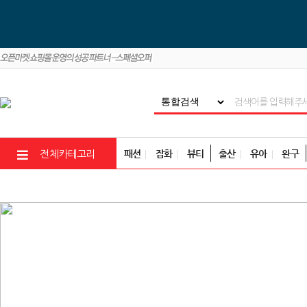
패션
잡화
뷰티
출산
유아
완구
전체카테고리