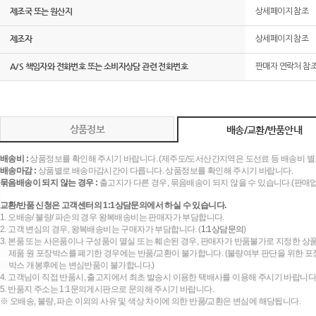
제조국 또는 원산지
상세페이지 참조
제조자
상세페이지 참조
A/S 책임자와 전화번호 또는 소비자상담 관련 전화번호
판매자 연락처 참
상품정보
배송/교환/반품안내
배송비 :
상품정보를 확인해 주시기 바랍니다. (제주도/도서산간지역은 도선료 등 배송비 별
배송마감 :
상품별로 배송마감시간이 다릅니다. 상품정보를 확인해 주시기 바랍니다.
묶음배송이 되지 않는 경우 :
출고지가 다른 경우, 묶음배송이 되지 않을 수 있습니다.(판매
교환/반품 신청은 고객센터의 1:1상담문의에서 하실 수 있습니다.
1. 오배송/ 불량/ 파손의 경우 왕복배송비는 판매자가 부담합니다.
2. 고객 변심의 경우, 왕복배송비는 구매자가 부담합니다. (
1:1상담문의
)
3. 본품 또는 사은품이나 구성품이 멸실 또는 훼손된 경우, 판매자가 반품불가로 지정한 상품
제품 원 포장박스를 폐기한 경우에는 반품/교환이 불가합니다. (불량여부 판단을 위한 포장
박스 개봉후에는 변심반품이 불가합니다.)
4. 고객님이 직접 반품시, 출고지에서 최초 발송시 이용한 택배사를 이용해 주시기 바랍니다
5. 반품지 주소는 1:1문의게시판으로 문의해 주시기 바랍니다.
※ 오배송, 불량, 파손 이외의 사유 및 색상 차이에 의한 반품/교환은 변심에 해당됩니다.