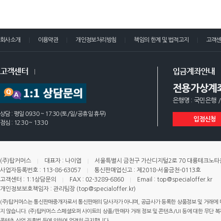
회사소개
이용약관
개인정보처리방침
책임의 한계 및 법적고지
고객
고객센터
입금계좌안내
전용가상계
은행명 : 국민은행 /
상담 : 평일 09:30 ~ 17:30 (토/일/공휴일 휴무)
입점신청
점심 : 12:30 ~ 13:30
(주)탑커머스
대표자 : 나이엽
서울특별시 금천구 가산디지털2로 70 대륭테크노타운 
사업자등록번호 : 113-86-63057
통신판매업신고 : 제2018-서울금천-0113호
고객센터 : 1:1상담문의
FAX : 02-3289-6860
Email : top@specialoffer.kr
개인정보보호책임자 : 관리팀장 (top@specialoffer.kr)
(주)탑커머스는 통신판매중개자로서 통신판매의 당사자가 아니며, 공급사가 등록한 상품정보 및 거래에 
지 않습니다. (주)탑커머스 스페셜오퍼 사이트의 상품/판매자 거래 정보 및 콘텐츠/UI 등에 대한 무단 복제
콘텐츠 산업 진흥법 등에 의하여 엄격히 금지합니다.