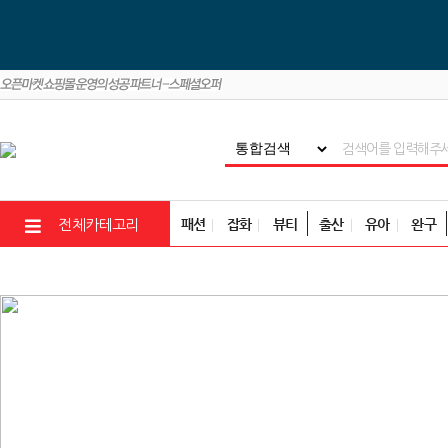
패션
잡화
뷰티
출산
유아
완구
전체카테고리