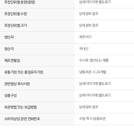
포장단위별 용량(중량)
상세이미지에 별도표기
포장단위별 수량
상세정보 참조
포장단위별 크기
상세정보 참조
생산자
제주어가
원산지
국내산
제조연월일
수시로 생산되는 제품
유통기한 또는 품질유지기한
냉동보관 시 24개월
관련법상 표시사항
상세이미지에 별도표기
상품구성
상세이미지에 별도표기
보관방법 또는 취급방법
상세정보 참조
소비자상담 관련 전화번호
수령 즉시 냉동보관