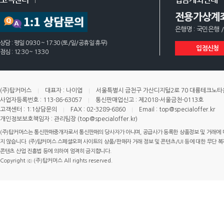
전용가상계
은행명 : 국민은행 /
상담 : 평일 09:30 ~ 17:30 (토/일/공휴일 휴무)
입점신청
점심 : 12:30 ~ 13:30
(주)탑커머스
대표자 : 나이엽
서울특별시 금천구 가산디지털2로 70 대륭테크노타운 
사업자등록번호 : 113-86-63057
통신판매업신고 : 제2018-서울금천-0113호
고객센터 : 1:1상담문의
FAX : 02-3289-6860
Email : top@specialoffer.kr
개인정보보호책임자 : 관리팀장 (top@specialoffer.kr)
(주)탑커머스는 통신판매중개자로서 통신판매의 당사자가 아니며, 공급사가 등록한 상품정보 및 거래에 
지 않습니다. (주)탑커머스 스페셜오퍼 사이트의 상품/판매자 거래 정보 및 콘텐츠/UI 등에 대한 무단 복제
콘텐츠 산업 진흥법 등에 의하여 엄격히 금지합니다.
Copyright ⓒ (주)탑커머스 All rights reserved.