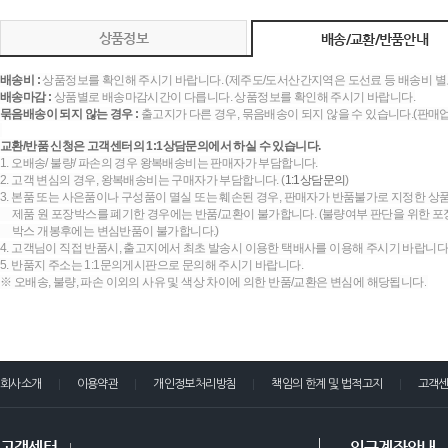
상품정보
배송/교환/반품안내
배송비 :
상품정보를 확인해 주시기 바랍니다. (제주도/도서산간지역은 도선료 등 배송비 별
배송마감 :
상품별로 배송마감시간이 다릅니다. 상품정보를 확인해 주시기 바랍니다.
묶음배송이 되지 않는 경우 :
출고지가 다른 경우, 묶음배송이 되지 않을 수 있습니다.(판매
교환/반품 신청은 고객센터의 1:1상담문의에서 하실 수 있습니다.
1. 오배송/ 불량/ 파손의 경우 왕복배송비는 판매자가 부담합니다.
2. 고객 변심의 경우, 왕복배송비는 구매자가 부담합니다. (
1:1상담문의
)
3. 본품 또는 사은품이나 구성품이 멸실 또는 훼손된 경우, 판매자가 반품불가로 지정한 상품
제품 원 포장박스를 폐기한 경우에는 반품/교환이 불가합니다. (불량여부 판단을 위한 포장
박스 개봉후에는 변심반품이 불가합니다.)
4. 고객님이 직접 반품시, 출고지에서 최초 발송시 이용한 택배사를 이용해 주시기 바랍니다
5. 반품지 주소는 1:1문의게시판으로 문의해 주시기 바랍니다.
※ 오배송, 불량, 파손 이외의 사유 및 색상 차이에 의한 반품/교환은 변심에 해당됩니다.
회사소개
이용약관
개인정보처리방침
책임의 한계 및 법적고지
고객
고객센터
입금계좌안내