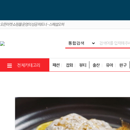
패션
잡화
뷰티
출산
유아
완구
전체카테고리