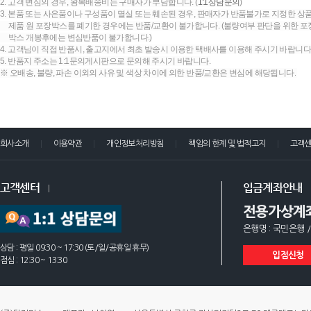
2. 고객 변심의 경우, 왕복배송비는 구매자가 부담합니다. (
1:1상담문의
)
3. 본품 또는 사은품이나 구성품이 멸실 또는 훼손된 경우, 판매자가 반품불가로 지정한 상품
제품 원 포장박스를 폐기한 경우에는 반품/교환이 불가합니다. (불량여부 판단을 위한 포장
박스 개봉후에는 변심반품이 불가합니다.)
4. 고객님이 직접 반품시, 출고지에서 최초 발송시 이용한 택배사를 이용해 주시기 바랍니다
5. 반품지 주소는 1:1문의게시판으로 문의해 주시기 바랍니다.
※ 오배송, 불량, 파손 이외의 사유 및 색상 차이에 의한 반품/교환은 변심에 해당됩니다.
회사소개
이용약관
개인정보처리방침
책임의 한계 및 법적고지
고객
고객센터
입금계좌안내
전용가상계
은행명 : 국민은행 /
상담 : 평일 09:30 ~ 17:30 (토/일/공휴일 휴무)
입점신청
점심 : 12:30 ~ 13:30