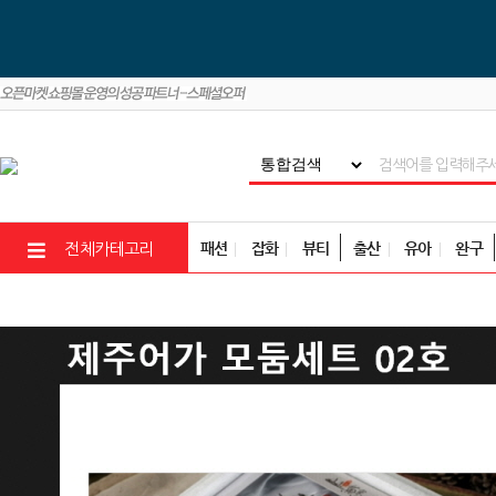
패션
잡화
뷰티
출산
유아
완구
전체카테고리