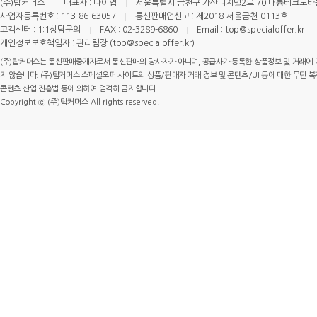
(주)탑커머스
대표자 : 나이엽
서울특별시 금천구 가산디지털2로 70 대륭테크노타운 
사업자등록번호 : 113-86-63057
통신판매업신고 : 제2018-서울금천-0113호
고객센터 : 1:1상담문의
FAX : 02-3289-6860
Email : top@specialoffer.kr
개인정보보호책임자 : 관리팀장 (top@specialoffer.kr)
(주)탑커머스는 통신판매중개자로서 통신판매의 당사자가 아니며, 공급사가 등록한 상품정보 및 거래에 
지 않습니다. (주)탑커머스 스페셜오퍼 사이트의 상품/판매자 거래 정보 및 콘텐츠/UI 등에 대한 무단 복제
콘텐츠 산업 진흥법 등에 의하여 엄격히 금지합니다.
Copyright ⓒ (주)탑커머스 All rights reserved.