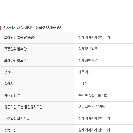
전자상거래 등에서의 상품정보제공고시
포장단위별 용량(중량)
상세이미지에 별도표기
포장단위별 수량
상세정보 참조
포장단위별 크기
상세정보 참조
생산자
제주어가
원산지
국내산
제조연월일
수시로 생산되는 제품
유통기한 또는 품질유지기한
냉동보관 시 24개월
관련법상 표시사항
상세이미지에 별도표기
상품구성
상세이미지에 별도표기