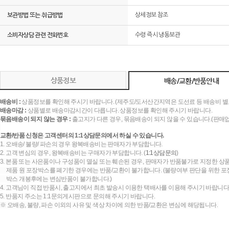
보관방법 또는 취급방법
상세정보 참조
소비자상담 관련 전화번호
수령 즉시 냉동보관
상품정보
배송/교환/반품안내
배송비 :
상품정보를 확인해 주시기 바랍니다. (제주도/도서산간지역은 도선료 등 배송비 별
배송마감 :
상품별로 배송마감시간이 다릅니다. 상품정보를 확인해 주시기 바랍니다.
묶음배송이 되지 않는 경우 :
출고지가 다른 경우, 묶음배송이 되지 않을 수 있습니다.(판매
교환/반품 신청은 고객센터의 1:1상담문의에서 하실 수 있습니다.
1. 오배송/ 불량/ 파손의 경우 왕복배송비는 판매자가 부담합니다.
2. 고객 변심의 경우, 왕복배송비는 구매자가 부담합니다. (
1:1상담문의
)
3. 본품 또는 사은품이나 구성품이 멸실 또는 훼손된 경우, 판매자가 반품불가로 지정한 상품
제품 원 포장박스를 폐기한 경우에는 반품/교환이 불가합니다. (불량여부 판단을 위한 포장
박스 개봉후에는 변심반품이 불가합니다.)
4. 고객님이 직접 반품시, 출고지에서 최초 발송시 이용한 택배사를 이용해 주시기 바랍니다
5. 반품지 주소는 1:1문의게시판으로 문의해 주시기 바랍니다.
※ 오배송, 불량, 파손 이외의 사유 및 색상 차이에 의한 반품/교환은 변심에 해당됩니다.