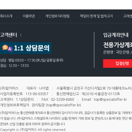
회사소개
이용약관
개인정보처리방침
책임의 한계 및 법적고지
고객
고객센터
입금계좌안내
전용가상계
은행명 : 국민은행 /
상담 : 평일 09:30 ~ 17:30 (토/일/공휴일 휴무)
입점신청
점심 : 12:30 ~ 13:30
(주)탑커머스
대표자 : 나이엽
서울특별시 금천구 가산디지털2로 70 대륭테크노타운 
사업자등록번호 : 113-86-63057
통신판매업신고 : 제2018-서울금천-0113호
고객센터 : 1:1상담문의
FAX : 02-3289-6860
Email : top@specialoffer.kr
개인정보보호책임자 : 관리팀장 (top@specialoffer.kr)
(주)탑커머스는 통신판매중개자로서 통신판매의 당사자가 아니며, 공급사가 등록한 상품정보 및 거래에 
지 않습니다. (주)탑커머스 스페셜오퍼 사이트의 상품/판매자 거래 정보 및 콘텐츠/UI 등에 대한 무단 복제
콘텐츠 산업 진흥법 등에 의하여 엄격히 금지합니다.
Copyright ⓒ (주)탑커머스 All rights reserved.