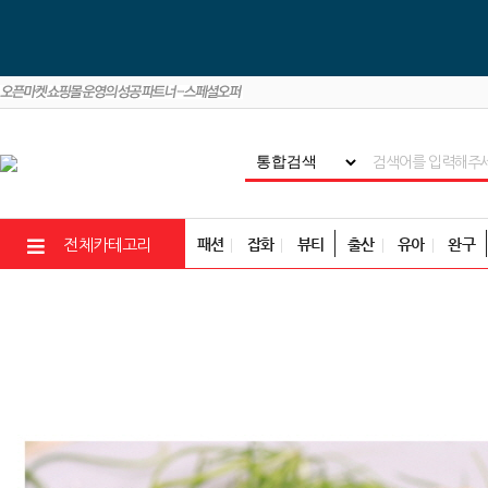
패션
잡화
뷰티
출산
유아
완구
전체카테고리