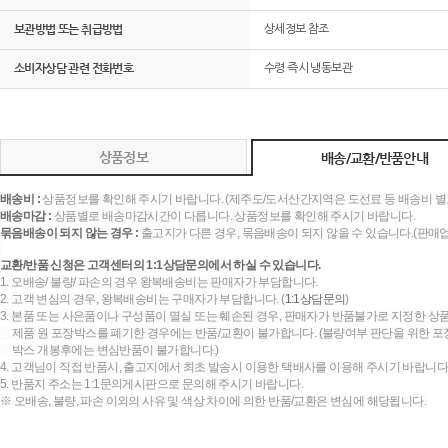
보관방법 또는 취급방법
상세정보 참조
소비자상담 관련 전화번호
수령 즉시 냉동보관
상품정보
배송/교환/반품안내
배송비 :
상품정보를 확인해 주시기 바랍니다. (제주도/도서산간지역은 도선료 등 배송비 별
배송마감 :
상품별로 배송마감시간이 다릅니다. 상품정보를 확인해 주시기 바랍니다.
묶음배송이 되지 않는 경우 :
출고지가 다른 경우, 묶음배송이 되지 않을 수 있습니다.(판매
교환/반품 신청은 고객센터의 1:1상담문의에서 하실 수 있습니다.
1. 오배송/ 불량/ 파손의 경우 왕복배송비는 판매자가 부담합니다.
2. 고객 변심의 경우, 왕복배송비는 구매자가 부담합니다. (
1:1상담문의
)
3. 본품 또는 사은품이나 구성품이 멸실 또는 훼손된 경우, 판매자가 반품불가로 지정한 상품
제품 원 포장박스를 폐기한 경우에는 반품/교환이 불가합니다. (불량여부 판단을 위한 포장
박스 개봉후에는 변심반품이 불가합니다.)
4. 고객님이 직접 반품시, 출고지에서 최초 발송시 이용한 택배사를 이용해 주시기 바랍니다
5. 반품지 주소는 1:1문의게시판으로 문의해 주시기 바랍니다.
※ 오배송, 불량, 파손 이외의 사유 및 색상 차이에 의한 반품/교환은 변심에 해당됩니다.