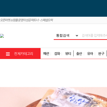
패션
잡화
뷰티
출산
유아
완구
전체카테고리