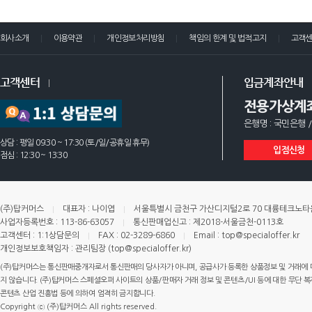
회사소개
이용약관
개인정보처리방침
책임의 한계 및 법적고지
고객
고객센터
입금계좌안내
전용가상계
은행명 : 국민은행 /
상담 : 평일 09:30 ~ 17:30 (토/일/공휴일 휴무)
입점신청
점심 : 12:30 ~ 13:30
(주)탑커머스
대표자 : 나이엽
서울특별시 금천구 가산디지털2로 70 대륭테크노타운 
사업자등록번호 : 113-86-63057
통신판매업신고 : 제2018-서울금천-0113호
고객센터 : 1:1상담문의
FAX : 02-3289-6860
Email : top@specialoffer.kr
개인정보보호책임자 : 관리팀장 (top@specialoffer.kr)
(주)탑커머스는 통신판매중개자로서 통신판매의 당사자가 아니며, 공급사가 등록한 상품정보 및 거래에 
지 않습니다. (주)탑커머스 스페셜오퍼 사이트의 상품/판매자 거래 정보 및 콘텐츠/UI 등에 대한 무단 복제
콘텐츠 산업 진흥법 등에 의하여 엄격히 금지합니다.
Copyright ⓒ (주)탑커머스 All rights reserved.