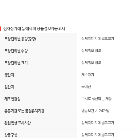
전자상거래 등에서의 상품정보제공고시
포장단위별 용량(중량)
상세이미지에 별도표기
포장단위별 수량
상세정보 참조
포장단위별 크기
상세정보 참조
생산자
제주어가
원산지
국내산
제조연월일
수시로 생산되는 제품
유통기한 또는 품질유지기한
냉동보관 시 24개월
관련법상 표시사항
상세이미지에 별도표기
상품구성
상세이미지에 별도표기