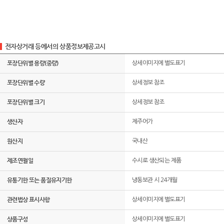
전자상거래 등에서의 상품정보제공고시
포장단위별 용량(중량)
상세이미지에 별도표기
포장단위별 수량
상세정보 참조
포장단위별 크기
상세정보 참조
생산자
제주어가
원산지
국내산
제조연월일
수시로 생산되는 제품
유통기한 또는 품질유지기한
냉동보관 시 24개월
관련법상 표시사항
상세이미지에 별도표기
상품구성
상세이미지에 별도표기