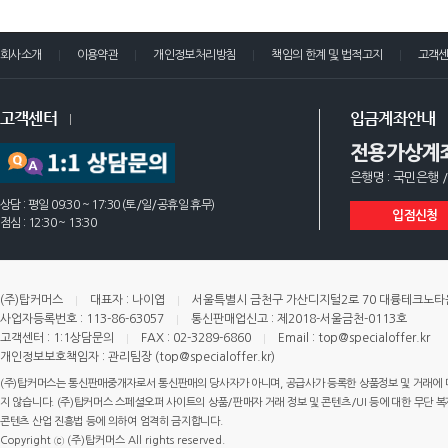
회사소개
이용약관
개인정보처리방침
책임의 한계 및 법적고지
고객
고객센터
입금계좌안내
전용가상계
은행명 : 국민은행 /
상담 : 평일 09:30 ~ 17:30 (토/일/공휴일 휴무)
입점신청
점심 : 12:30 ~ 13:30
(주)탑커머스
대표자 : 나이엽
서울특별시 금천구 가산디지털2로 70 대륭테크노타운 
사업자등록번호 : 113-86-63057
통신판매업신고 : 제2018-서울금천-0113호
고객센터 : 1:1상담문의
FAX : 02-3289-6860
Email : top@specialoffer.kr
개인정보보호책임자 : 관리팀장 (top@specialoffer.kr)
(주)탑커머스는 통신판매중개자로서 통신판매의 당사자가 아니며, 공급사가 등록한 상품정보 및 거래에 
지 않습니다. (주)탑커머스 스페셜오퍼 사이트의 상품/판매자 거래 정보 및 콘텐츠/UI 등에 대한 무단 복제
콘텐츠 산업 진흥법 등에 의하여 엄격히 금지합니다.
Copyright ⓒ (주)탑커머스 All rights reserved.