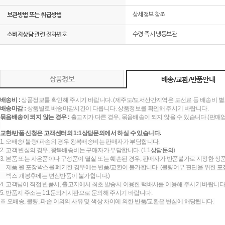
보관방법 또는 취급방법
상세정보 참조
소비자상담 관련 전화번호
수령 즉시 냉동보관
상품정보
배송/교환/반품안내
배송비 :
상품정보를 확인해 주시기 바랍니다. (제주도/도서산간지역은 도선료 등 배송비 별
배송마감 :
상품별로 배송마감시간이 다릅니다. 상품정보를 확인해 주시기 바랍니다.
묶음배송이 되지 않는 경우 :
출고지가 다른 경우, 묶음배송이 되지 않을 수 있습니다.(판매
교환/반품 신청은 고객센터의 1:1상담문의에서 하실 수 있습니다.
1. 오배송/ 불량/ 파손의 경우 왕복배송비는 판매자가 부담합니다.
2. 고객 변심의 경우, 왕복배송비는 구매자가 부담합니다. (
1:1상담문의
)
3. 본품 또는 사은품이나 구성품이 멸실 또는 훼손된 경우, 판매자가 반품불가로 지정한 상품
제품 원 포장박스를 폐기한 경우에는 반품/교환이 불가합니다. (불량여부 판단을 위한 포장
박스 개봉후에는 변심반품이 불가합니다.)
4. 고객님이 직접 반품시, 출고지에서 최초 발송시 이용한 택배사를 이용해 주시기 바랍니다
5. 반품지 주소는 1:1문의게시판으로 문의해 주시기 바랍니다.
※ 오배송, 불량, 파손 이외의 사유 및 색상 차이에 의한 반품/교환은 변심에 해당됩니다.