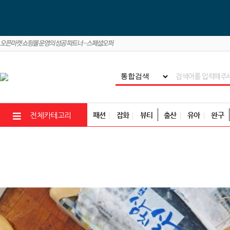
패션
잡화
뷰티
출산
유아
완구
전체카테고리