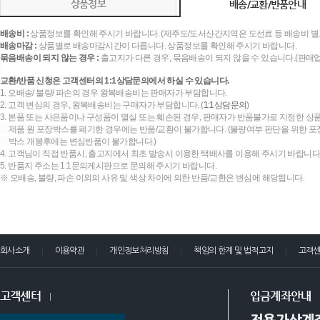
상품정보
배송/교환/반품안내
배송비 :
상품정보를 확인해 주시기 바랍니다. (제주도/도서산간지역은 도선료 등 배송비 별
배송마감 :
상품별로 배송마감시간이 다릅니다. 상품정보를 확인해 주시기 바랍니다.
묶음배송이 되지 않는 경우 :
출고지가 다른 경우, 묶음배송이 되지 않을 수 있습니다.(판매
교환/반품 신청은 고객센터의 1:1상담문의에서 하실 수 있습니다.
1. 오배송/ 불량/ 파손의 경우 왕복배송비는 판매자가 부담합니다.
2. 고객 변심의 경우, 왕복배송비는 구매자가 부담합니다. (
1:1상담문의
)
3. 본품 또는 사은품이나 구성품이 멸실 또는 훼손된 경우, 판매자가 반품불가로 지정한 상품
제품 원 포장박스를 폐기한 경우에는 반품/교환이 불가합니다. (불량여부 판단을 위한 포장
박스 개봉후에는 변심반품이 불가합니다.)
4. 고객님이 직접 반품시, 출고지에서 최초 발송시 이용한 택배사를 이용해 주시기 바랍니다
5. 반품지 주소는 1:1문의게시판으로 문의해 주시기 바랍니다.
※ 오배송, 불량, 파손 이외의 사유 및 색상 차이에 의한 반품/교환은 변심에 해당됩니다.
회사소개
이용약관
개인정보처리방침
책임의 한계 및 법적고지
고객
고객센터
입금계좌안내