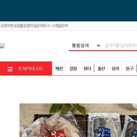
패션
잡화
뷰티
출산
유아
완구
전체카테고리