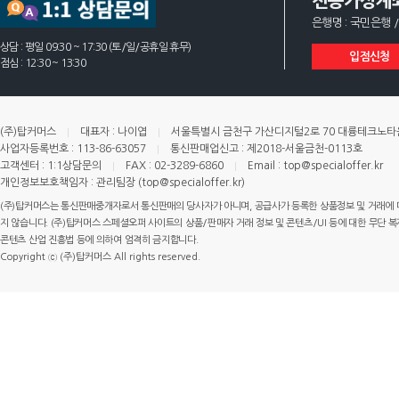
전용가상계
은행명 : 국민은행 /
상담 : 평일 09:30 ~ 17:30 (토/일/공휴일 휴무)
입점신청
점심 : 12:30 ~ 13:30
(주)탑커머스
대표자 : 나이엽
서울특별시 금천구 가산디지털2로 70 대륭테크노타운 
사업자등록번호 : 113-86-63057
통신판매업신고 : 제2018-서울금천-0113호
고객센터 : 1:1상담문의
FAX : 02-3289-6860
Email : top@specialoffer.kr
개인정보보호책임자 : 관리팀장 (top@specialoffer.kr)
(주)탑커머스는 통신판매중개자로서 통신판매의 당사자가 아니며, 공급사가 등록한 상품정보 및 거래에 
지 않습니다. (주)탑커머스 스페셜오퍼 사이트의 상품/판매자 거래 정보 및 콘텐츠/UI 등에 대한 무단 복제
콘텐츠 산업 진흥법 등에 의하여 엄격히 금지합니다.
Copyright ⓒ (주)탑커머스 All rights reserved.