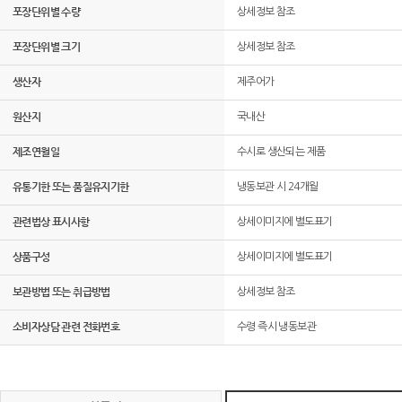
포장단위별 수량
상세정보 참조
포장단위별 크기
상세정보 참조
생산자
제주어가
원산지
국내산
제조연월일
수시로 생산되는 제품
유통기한 또는 품질유지기한
냉동보관 시 24개월
관련법상 표시사항
상세이미지에 별도표기
상품구성
상세이미지에 별도표기
보관방법 또는 취급방법
상세정보 참조
소비자상담 관련 전화번호
수령 즉시 냉동보관