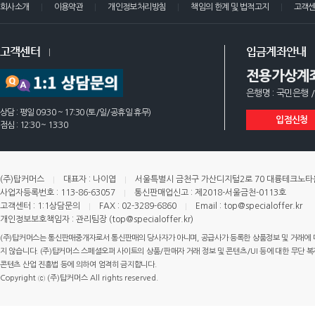
회사소개
이용약관
개인정보처리방침
책임의 한계 및 법적고지
고객
고객센터
입금계좌안내
전용가상계
은행명 : 국민은행 /
상담 : 평일 09:30 ~ 17:30 (토/일/공휴일 휴무)
입점신청
점심 : 12:30 ~ 13:30
(주)탑커머스
대표자 : 나이엽
서울특별시 금천구 가산디지털2로 70 대륭테크노타운 
사업자등록번호 : 113-86-63057
통신판매업신고 : 제2018-서울금천-0113호
고객센터 : 1:1상담문의
FAX : 02-3289-6860
Email : top@specialoffer.kr
개인정보보호책임자 : 관리팀장 (top@specialoffer.kr)
(주)탑커머스는 통신판매중개자로서 통신판매의 당사자가 아니며, 공급사가 등록한 상품정보 및 거래에 
지 않습니다. (주)탑커머스 스페셜오퍼 사이트의 상품/판매자 거래 정보 및 콘텐츠/UI 등에 대한 무단 복제
콘텐츠 산업 진흥법 등에 의하여 엄격히 금지합니다.
Copyright ⓒ (주)탑커머스 All rights reserved.