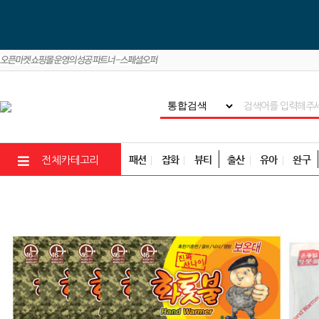
패션
잡화
뷰티
출산
유아
완구
전체카테고리