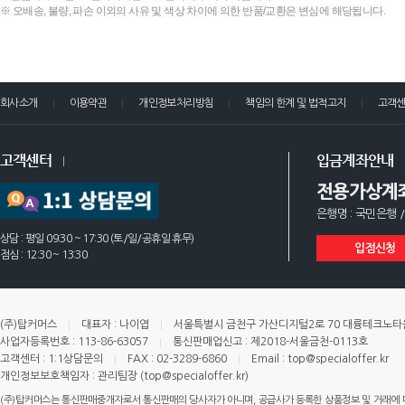
※ 오배송, 불량, 파손 이외의 사유 및 색상 차이에 의한 반품/교환은 변심에 해당됩니다.
회사소개
이용약관
개인정보처리방침
책임의 한계 및 법적고지
고객
고객센터
입금계좌안내
전용가상계
은행명 : 국민은행 /
상담 : 평일 09:30 ~ 17:30 (토/일/공휴일 휴무)
입점신청
점심 : 12:30 ~ 13:30
(주)탑커머스
대표자 : 나이엽
서울특별시 금천구 가산디지털2로 70 대륭테크노타운 
사업자등록번호 : 113-86-63057
통신판매업신고 : 제2018-서울금천-0113호
고객센터 : 1:1상담문의
FAX : 02-3289-6860
Email : top@specialoffer.kr
개인정보보호책임자 : 관리팀장 (top@specialoffer.kr)
(주)탑커머스는 통신판매중개자로서 통신판매의 당사자가 아니며, 공급사가 등록한 상품정보 및 거래에 