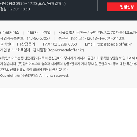
상담 : 평일 09:30 ~ 17:30 (토/일/공휴일 휴무)
입점신청
점심 : 12:30 ~ 13:30
(주)탑커머스
대표자 : 나이엽
서울특별시 금천구 가산디지털2로 70 대륭테크노타운 
사업자등록번호 : 113-86-63057
통신판매업신고 : 제2018-서울금천-0113호
고객센터 : 1:1상담문의
FAX : 02-3289-6860
Email : top@specialoffer.kr
개인정보보호책임자 : 관리팀장 (top@specialoffer.kr)
(주)탑커머스는 통신판매중개자로서 통신판매의 당사자가 아니며, 공급사가 등록한 상품정보 및 거래에 
지 않습니다. (주)탑커머스 스페셜오퍼 사이트의 상품/판매자 거래 정보 및 콘텐츠/UI 등에 대한 무단 복제
콘텐츠 산업 진흥법 등에 의하여 엄격히 금지합니다.
Copyright ⓒ (주)탑커머스 All rights reserved.