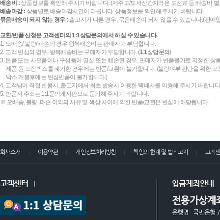
배송비 :
상품정보를 확인해 주시기 바랍니다. (제주도/도서산간지역은 도선료 등 배송비 별
배송마감 :
상품별로 배송마감시간이 다릅니다. 상품정보를 확인해 주시기 바랍니다.
묶음배송이 되지 않는 경우 :
출고지가 다른 경우, 묶음배송이 되지 않을 수 있습니다.(판매
교환/반품 신청은 고객센터의 1:1상담문의에서 하실 수 있습니다.
1. 오배송/ 불량/ 파손의 경우 왕복배송비는 판매자가 부담합니다.
2. 고객 변심의 경우, 왕복배송비는 구매자가 부담합니다. (
1:1상담문의
)
3. 본품 또는 사은품이나 구성품이 멸실 또는 훼손된 경우, 판매자가 반품불가로 지정한 상품
제품 원 포장박스를 폐기한 경우에는 반품/교환이 불가합니다. (불량여부 판단을 위한 포장
박스 개봉후에는 변심반품이 불가합니다.)
4. 고객님이 직접 반품시, 출고지에서 최초 발송시 이용한 택배사를 이용해 주시기 바랍니다
5. 반품지 주소는 1:1문의게시판으로 문의해 주시기 바랍니다.
※ 오배송, 불량, 파손 이외의 사유 및 색상 차이에 의한 반품/교환은 변심에 해당됩니다.
회사소개
이용약관
개인정보처리방침
책임의 한계 및 법적고지
고객
고객센터
입금계좌안내
전용가상계
은행명 : 국민은행 /