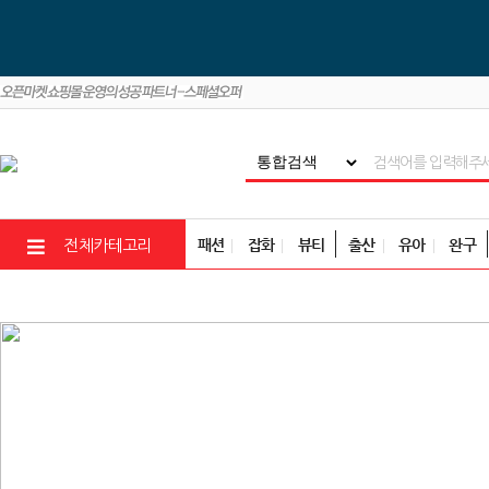
패션
잡화
뷰티
출산
유아
완구
전체카테고리