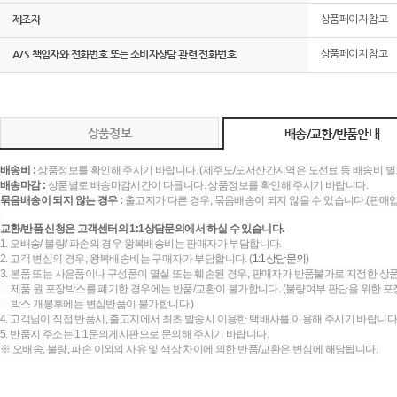
제조자
상품페이지 참고
A/S 책임자와 전화번호 또는 소비자상담 관련 전화번호
상품페이지 참고
상품정보
배송/교환/반품안내
배송비 :
상품정보를 확인해 주시기 바랍니다. (제주도/도서산간지역은 도선료 등 배송비 별
배송마감 :
상품별로 배송마감시간이 다릅니다. 상품정보를 확인해 주시기 바랍니다.
묶음배송이 되지 않는 경우 :
출고지가 다른 경우, 묶음배송이 되지 않을 수 있습니다.(판매
교환/반품 신청은 고객센터의 1:1상담문의에서 하실 수 있습니다.
1. 오배송/ 불량/ 파손의 경우 왕복배송비는 판매자가 부담합니다.
2. 고객 변심의 경우, 왕복배송비는 구매자가 부담합니다. (
1:1상담문의
)
3. 본품 또는 사은품이나 구성품이 멸실 또는 훼손된 경우, 판매자가 반품불가로 지정한 상품
제품 원 포장박스를 폐기한 경우에는 반품/교환이 불가합니다. (불량여부 판단을 위한 포장
박스 개봉후에는 변심반품이 불가합니다.)
4. 고객님이 직접 반품시, 출고지에서 최초 발송시 이용한 택배사를 이용해 주시기 바랍니다
5. 반품지 주소는 1:1문의게시판으로 문의해 주시기 바랍니다.
※ 오배송, 불량, 파손 이외의 사유 및 색상 차이에 의한 반품/교환은 변심에 해당됩니다.