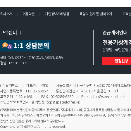
회사소개
이용약관
개인정보처리방침
책임의 한계 및 법적고지
고객
고객센터
입금계좌안내
전용가상계
은행명 : 국민은행 /
상담 : 평일 09:30 ~ 17:30 (토/일/공휴일 휴무)
입점신청
점심 : 12:30 ~ 13:30
(주)탑커머스
대표자 : 나이엽
서울특별시 금천구 가산디지털2로 70 대륭테크노타운 
사업자등록번호 : 113-86-63057
통신판매업신고 : 제2018-서울금천-0113호
고객센터 : 1:1상담문의
FAX : 02-3289-6860
Email : top@specialoffer.kr
개인정보보호책임자 : 관리팀장 (top@specialoffer.kr)
(주)탑커머스는 통신판매중개자로서 통신판매의 당사자가 아니며, 공급사가 등록한 상품정보 및 거래에 
지 않습니다. (주)탑커머스 스페셜오퍼 사이트의 상품/판매자 거래 정보 및 콘텐츠/UI 등에 대한 무단 복제
콘텐츠 산업 진흥법 등에 의하여 엄격히 금지합니다.
Copyright ⓒ (주)탑커머스 All rights reserved.