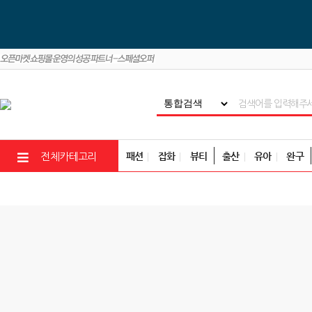
패션
잡화
뷰티
출산
유아
완구
전체카테고리