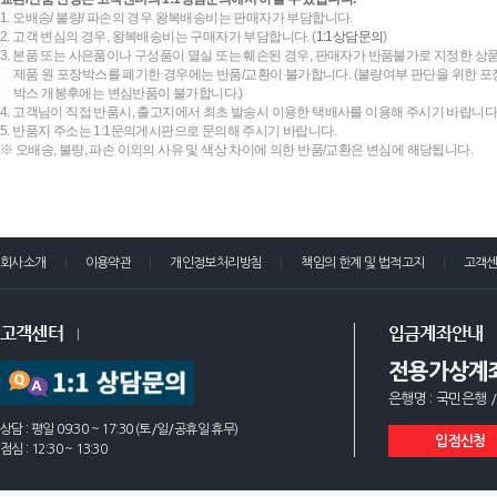
1. 오배송/ 불량/ 파손의 경우 왕복배송비는 판매자가 부담합니다.
2. 고객 변심의 경우, 왕복배송비는 구매자가 부담합니다. (
1:1상담문의
)
3. 본품 또는 사은품이나 구성품이 멸실 또는 훼손된 경우, 판매자가 반품불가로 지정한 상품
제품 원 포장박스를 폐기한 경우에는 반품/교환이 불가합니다. (불량여부 판단을 위한 포장
박스 개봉후에는 변심반품이 불가합니다.)
4. 고객님이 직접 반품시, 출고지에서 최초 발송시 이용한 택배사를 이용해 주시기 바랍니다
5. 반품지 주소는 1:1문의게시판으로 문의해 주시기 바랍니다.
※ 오배송, 불량, 파손 이외의 사유 및 색상 차이에 의한 반품/교환은 변심에 해당됩니다.
회사소개
이용약관
개인정보처리방침
책임의 한계 및 법적고지
고객
고객센터
입금계좌안내
전용가상계
은행명 : 국민은행 /
상담 : 평일 09:30 ~ 17:30 (토/일/공휴일 휴무)
입점신청
점심 : 12:30 ~ 13:30