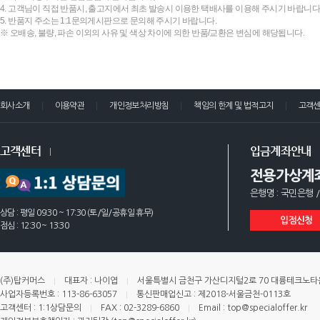
4. 고객님이 직접 반품시, 출고지에서 최초 발송시 이용한 택배사를 이용해 주시기 바랍니다
5. 반품지 주소는 1:1문의게시판으로 문의해 주시기 바랍니다.
※ 오배송, 불량, 파손 이외의 사유 및 색상 차이에 의한 반품/교환은 변심에 해당됩니다.
회사소개
이용약관
개인정보처리방침
책임의 한계 및 법적고지
고객
고객센터
입금계좌안내
전용가상계
은행명 : 국민은행 /
상담 : 평일 09:30 ~ 17:30 (토/일/공휴일 휴무)
입점신청
점심 : 12:30 ~ 13:30
(주)탑커머스
대표자 : 나이엽
서울특별시 금천구 가산디지털2로 70 대륭테크노타운 
사업자등록번호 : 113-86-63057
통신판매업신고 : 제2018-서울금천-0113호
고객센터 : 1:1상담문의
FAX : 02-3289-6860
Email : top@specialoffer.kr