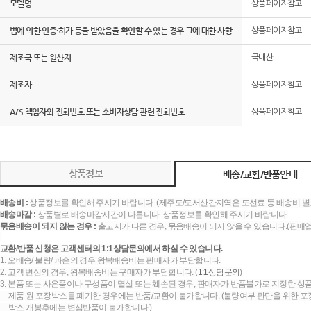
모델명
상품페이지참고
법에 의한 인증·허가 등을 받았음을 확인할 수 있는 경우 그에 대한 사항
상품페이지참고
제조국 또는 원산지
국내산
제조자
상품페이지참고
A/S 책임자와 전화번호 또는 소비자상담 관련 전화번호
상품페이지참고
상품정보
배송/교환/반품안내
배송비 :
상품정보를 확인해 주시기 바랍니다. (제주도/도서산간지역은 도선료 등 배송비 별
배송마감 :
상품별로 배송마감시간이 다릅니다. 상품정보를 확인해 주시기 바랍니다.
묶음배송이 되지 않는 경우 :
출고지가 다른 경우, 묶음배송이 되지 않을 수 있습니다.(판매
교환/반품 신청은 고객센터의 1:1상담문의에서 하실 수 있습니다.
1. 오배송/ 불량/ 파손의 경우 왕복배송비는 판매자가 부담합니다.
2. 고객 변심의 경우, 왕복배송비는 구매자가 부담합니다. (
1:1상담문의
)
3. 본품 또는 사은품이나 구성품이 멸실 또는 훼손된 경우, 판매자가 반품불가로 지정한 상품
제품 원 포장박스를 폐기한 경우에는 반품/교환이 불가합니다. (불량여부 판단을 위한 포장
박스 개봉후에는 변심반품이 불가합니다.)