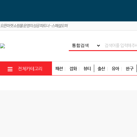
패션
잡화
뷰티
출산
유아
완구
전체카테고리