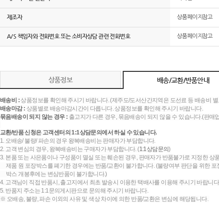
제조자
상품페이지참고
A/S 책임자와 전화번호 또는 소비자상담 관련 전화번호
상품페이지참고
상품정보
배송/교환/반품안내
배송비 :
상품정보를 확인해 주시기 바랍니다. (제주도/도서산간지역은 도선료 등 배송비 별
배송마감 :
상품별로 배송마감시간이 다릅니다. 상품정보를 확인해 주시기 바랍니다.
묶음배송이 되지 않는 경우 :
출고지가 다른 경우, 묶음배송이 되지 않을 수 있습니다.(판매
교환/반품 신청은 고객센터의 1:1상담문의에서 하실 수 있습니다.
1. 오배송/ 불량/ 파손의 경우 왕복배송비는 판매자가 부담합니다.
2. 고객 변심의 경우, 왕복배송비는 구매자가 부담합니다. (
1:1상담문의
)
3. 본품 또는 사은품이나 구성품이 멸실 또는 훼손된 경우, 판매자가 반품불가로 지정한 상품
제품 원 포장박스를 폐기한 경우에는 반품/교환이 불가합니다. (불량여부 판단을 위한 포장
박스 개봉후에는 변심반품이 불가합니다.)
4. 고객님이 직접 반품시, 출고지에서 최초 발송시 이용한 택배사를 이용해 주시기 바랍니다
5. 반품지 주소는 1:1문의게시판으로 문의해 주시기 바랍니다.
※ 오배송, 불량, 파손 이외의 사유 및 색상 차이에 의한 반품/교환은 변심에 해당됩니다.