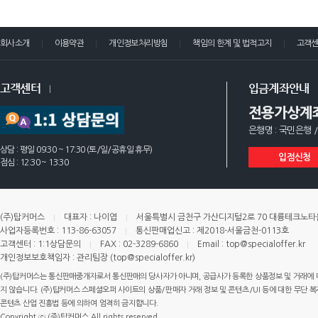
회사소개
이용약관
개인정보처리방침
책임의 한계 및 법적고지
고객
고객센터
입금계좌안내
전용가상계
은행명 : 국민은행 /
상담 : 평일 09:30 ~ 17:30 (토/일/공휴일 휴무)
입점신청
점심 : 12:30 ~ 13:30
(주)탑커머스
대표자 : 나이엽
서울특별시 금천구 가산디지털2로 70 대륭테크노타운 
사업자등록번호 : 113-86-63057
통신판매업신고 : 제2018-서울금천-0113호
고객센터 : 1:1상담문의
FAX : 02-3289-6860
Email : top@specialoffer.kr
개인정보보호책임자 : 관리팀장 (top@specialoffer.kr)
(주)탑커머스는 통신판매중개자로서 통신판매의 당사자가 아니며, 공급사가 등록한 상품정보 및 거래에 
지 않습니다. (주)탑커머스 스페셜오퍼 사이트의 상품/판매자 거래 정보 및 콘텐츠/UI 등에 대한 무단 복제
콘텐츠 산업 진흥법 등에 의하여 엄격히 금지합니다.
Copyright ⓒ (주)탑커머스 All rights reserved.