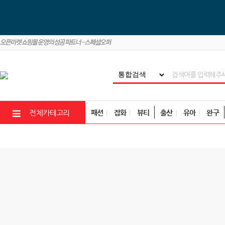
패션
잡화
뷰티
출산
유아
완구
전체카테고리