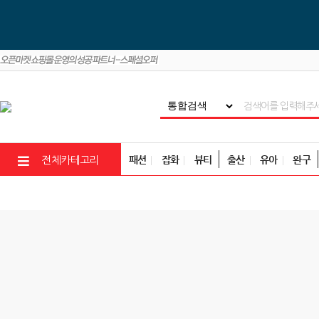
패션
잡화
뷰티
출산
유아
완구
전체카테고리