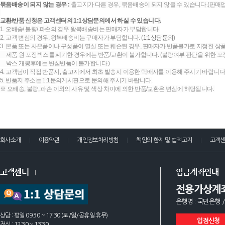
묶음배송이 되지 않는 경우 :
출고지가 다른 경우, 묶음배송이 되지 않을 수 있습니다.(판매
교환/반품 신청은 고객센터의 1:1상담문의에서 하실 수 있습니다.
1. 오배송/ 불량/ 파손의 경우 왕복배송비는 판매자가 부담합니다.
2. 고객 변심의 경우, 왕복배송비는 구매자가 부담합니다. (
1:1상담문의
)
3. 본품 또는 사은품이나 구성품이 멸실 또는 훼손된 경우, 판매자가 반품불가로 지정한 상품
제품 원 포장박스를 폐기한 경우에는 반품/교환이 불가합니다. (불량여부 판단을 위한 포장
박스 개봉후에는 변심반품이 불가합니다.)
4. 고객님이 직접 반품시, 출고지에서 최초 발송시 이용한 택배사를 이용해 주시기 바랍니다
5. 반품지 주소는 1:1문의게시판으로 문의해 주시기 바랍니다.
※ 오배송, 불량, 파손 이외의 사유 및 색상 차이에 의한 반품/교환은 변심에 해당됩니다.
회사소개
이용약관
개인정보처리방침
책임의 한계 및 법적고지
고객
고객센터
입금계좌안내
전용가상계
은행명 : 국민은행 /
상담 : 평일 09:30 ~ 17:30 (토/일/공휴일 휴무)
입점신청
점심 : 12:30 ~ 13:30