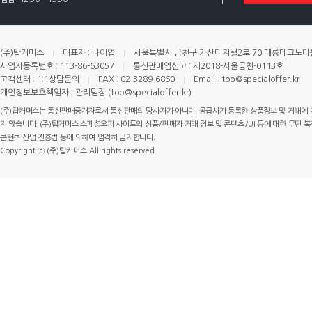
(주)탑커머스
대표자 : 나이엽
서울특별시 금천구 가산디지털2로 70 대륭테크노타운 
사업자등록번호 : 113-86-63057
통신판매업신고 : 제2018-서울금천-0113호
고객센터 : 1:1상담문의
FAX : 02-3289-6860
Email : top@specialoffer.kr
개인정보보호책임자 : 관리팀장 (top@specialoffer.kr)
(주)탑커머스는 통신판매중개자로서 통신판매의 당사자가 아니며, 공급사가 등록한 상품정보 및 거래에 
지 않습니다. (주)탑커머스 스페셜오퍼 사이트의 상품/판매자 거래 정보 및 콘텐츠/UI 등에 대한 무단 복제
콘텐츠 산업 진흥법 등에 의하여 엄격히 금지합니다.
Copyright ⓒ (주)탑커머스 All rights reserved.