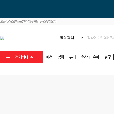
패션
잡화
뷰티
출산
유아
완구
전체카테고리