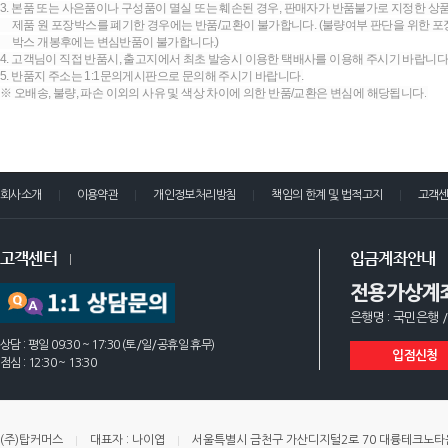
3. 본품 또는 사은품이나 구성품이 멸실 또는 훼손된 경우, 판매자가 반품불가로 지정한 상품
제품 원 포장박스를 폐기한 경우에는 반품/교환이 불가합니다. (불량여부 판단을 위한 포장
박스 개봉후에는 변심반품이 불가합니다.)
4. 고객님이 직접 반품시, 출고지에서 최초 발송시 이용한 택배사를 이용해 주시기 바랍니다
5. 반품지 주소는 1:1문의게시판으로 문의해 주시기 바랍니다.
※ 오배송, 불량, 파손 이외의 사유 및 색상 차이에 의한 반품/교환은 변심에 해당됩니다.
회사소개
이용약관
개인정보처리방침
책임의 한계 및 법적고지
고객
고객센터
입금계좌안내
전용가상계
은행명 : 국민은행 /
상담 : 평일 09:30 ~ 17:30 (토/일/공휴일 휴무)
입점신청
점심 : 12:30 ~ 13:30
(주)탑커머스
대표자 : 나이엽
서울특별시 금천구 가산디지털2로 70 대륭테크노타운 