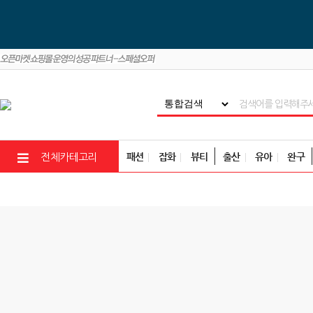
패션
잡화
뷰티
출산
유아
완구
전체카테고리