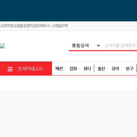
패션
잡화
뷰티
출산
유아
완구
전체카테고리