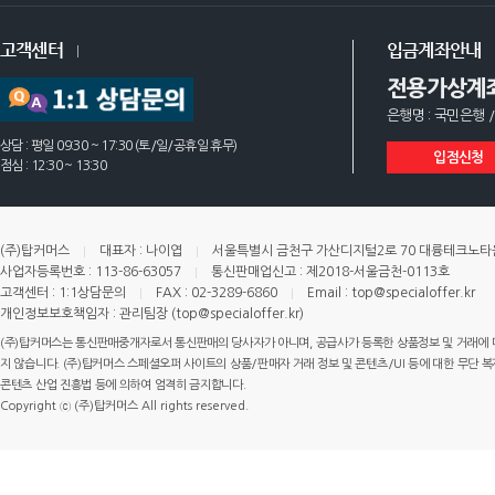
고객센터
입금계좌안내
전용가상계
은행명 : 국민은행 /
상담 : 평일 09:30 ~ 17:30 (토/일/공휴일 휴무)
입점신청
점심 : 12:30 ~ 13:30
(주)탑커머스
대표자 : 나이엽
서울특별시 금천구 가산디지털2로 70 대륭테크노타운 
사업자등록번호 : 113-86-63057
통신판매업신고 : 제2018-서울금천-0113호
고객센터 : 1:1상담문의
FAX : 02-3289-6860
Email : top@specialoffer.kr
개인정보보호책임자 : 관리팀장 (top@specialoffer.kr)
(주)탑커머스는 통신판매중개자로서 통신판매의 당사자가 아니며, 공급사가 등록한 상품정보 및 거래에 
지 않습니다. (주)탑커머스 스페셜오퍼 사이트의 상품/판매자 거래 정보 및 콘텐츠/UI 등에 대한 무단 복제
콘텐츠 산업 진흥법 등에 의하여 엄격히 금지합니다.
Copyright ⓒ (주)탑커머스 All rights reserved.