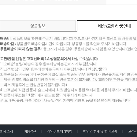
상품정보
배송/교환/반품안내
배송비 :
상품정보를 확인해 주시기 바랍니다. (제주도/도서산간지역은 도선료 등 배송비 별
배송마감 :
상품별로 배송마감시간이 다릅니다. 상품정보를 확인해 주시기 바랍니다.
묶음배송이 되지 않는 경우 :
출고지가 다른 경우, 묶음배송이 되지 않을 수 있습니다.(판매
교환/반품 신청은 고객센터의 1:1상담문의에서 하실 수 있습니다.
1. 오배송/ 불량/ 파손의 경우 왕복배송비는 판매자가 부담합니다.
2. 고객 변심의 경우, 왕복배송비는 구매자가 부담합니다. (
1:1상담문의
)
3. 본품 또는 사은품이나 구성품이 멸실 또는 훼손된 경우, 판매자가 반품불가로 지정한 상품
제품 원 포장박스를 폐기한 경우에는 반품/교환이 불가합니다. (불량여부 판단을 위한 포장
박스 개봉후에는 변심반품이 불가합니다.)
4. 고객님이 직접 반품시, 출고지에서 최초 발송시 이용한 택배사를 이용해 주시기 바랍니다
5. 반품지 주소는 1:1문의게시판으로 문의해 주시기 바랍니다.
※ 오배송, 불량, 파손 이외의 사유 및 색상 차이에 의한 반품/교환은 변심에 해당됩니다.
회사소개
이용약관
개인정보처리방침
책임의 한계 및 법적고지
고객