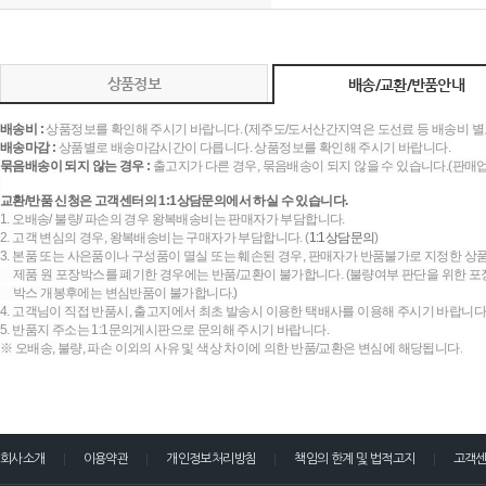
상품정보
배송/교환/반품안내
배송비 :
상품정보를 확인해 주시기 바랍니다. (제주도/도서산간지역은 도선료 등 배송비 별
배송마감 :
상품별로 배송마감시간이 다릅니다. 상품정보를 확인해 주시기 바랍니다.
묶음배송이 되지 않는 경우 :
출고지가 다른 경우, 묶음배송이 되지 않을 수 있습니다.(판매
교환/반품 신청은 고객센터의 1:1상담문의에서 하실 수 있습니다.
1. 오배송/ 불량/ 파손의 경우 왕복배송비는 판매자가 부담합니다.
2. 고객 변심의 경우, 왕복배송비는 구매자가 부담합니다. (
1:1상담문의
)
3. 본품 또는 사은품이나 구성품이 멸실 또는 훼손된 경우, 판매자가 반품불가로 지정한 상품
제품 원 포장박스를 폐기한 경우에는 반품/교환이 불가합니다. (불량여부 판단을 위한 포장
박스 개봉후에는 변심반품이 불가합니다.)
4. 고객님이 직접 반품시, 출고지에서 최초 발송시 이용한 택배사를 이용해 주시기 바랍니다
5. 반품지 주소는 1:1문의게시판으로 문의해 주시기 바랍니다.
※ 오배송, 불량, 파손 이외의 사유 및 색상 차이에 의한 반품/교환은 변심에 해당됩니다.
회사소개
이용약관
개인정보처리방침
책임의 한계 및 법적고지
고객