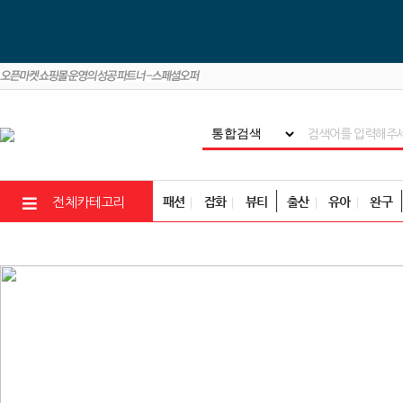
패션
잡화
뷰티
출산
유아
완구
전체카테고리