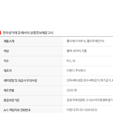
전자상거래 등에서의 상품정보제공고시
제품소재
폴리에스터95%,폴리우레탄5%
색상
블랙,네이비,차콜
치수
M,L,XL
제조자
티엔디 주식회사
세탁방법 및 취급시 주의사항
단독세탁권장/온수세탁금지,화기금지,
제조연월
2020.05
품질보증기준
공정거래위원회 고시(소비자분쟁해결기준
A/S 책임자와 전화번호
티엔디(주) 031-928-6332