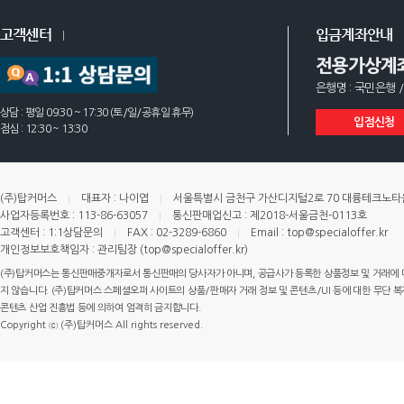
고객센터
입금계좌안내
전용가상계
은행명 : 국민은행 /
상담 : 평일 09:30 ~ 17:30 (토/일/공휴일 휴무)
입점신청
점심 : 12:30 ~ 13:30
(주)탑커머스
대표자 : 나이엽
서울특별시 금천구 가산디지털2로 70 대륭테크노타운 
사업자등록번호 : 113-86-63057
통신판매업신고 : 제2018-서울금천-0113호
고객센터 : 1:1상담문의
FAX : 02-3289-6860
Email : top@specialoffer.kr
개인정보보호책임자 : 관리팀장 (top@specialoffer.kr)
(주)탑커머스는 통신판매중개자로서 통신판매의 당사자가 아니며, 공급사가 등록한 상품정보 및 거래에 
지 않습니다. (주)탑커머스 스페셜오퍼 사이트의 상품/판매자 거래 정보 및 콘텐츠/UI 등에 대한 무단 복제
콘텐츠 산업 진흥법 등에 의하여 엄격히 금지합니다.
Copyright ⓒ (주)탑커머스 All rights reserved.