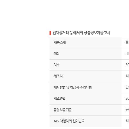
전자상거래 등에서의 상품정보제공고시
제품소재
폴
색상
네
치수
30
제조자
티
세탁방법 및 취급시 주의사항
단
제조연월
20
품질보증기준
공
A/S 책임자와 전화번호
티