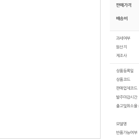
판매가격
배송비
과세여부
원산지
제조사
상품등록일
상품코드
판매업체코드
발주마감시간
출고및취소율
모델명
반품가능여부