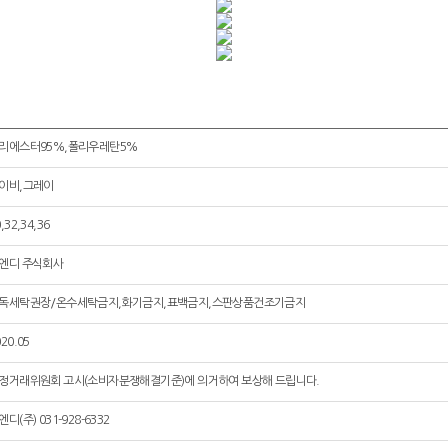
리에스터95%,폴리우레탄5%
이비,그레이
,32,34,36
엔디 주식회사
독세탁권장/온수세탁금지,화기금지,표백금지,스판상품건조기금지
20.05
정거래위원회 고시(소비자분쟁해결기준)에 의거하여 보상해 드립니다.
엔디(주) 031-928-6332