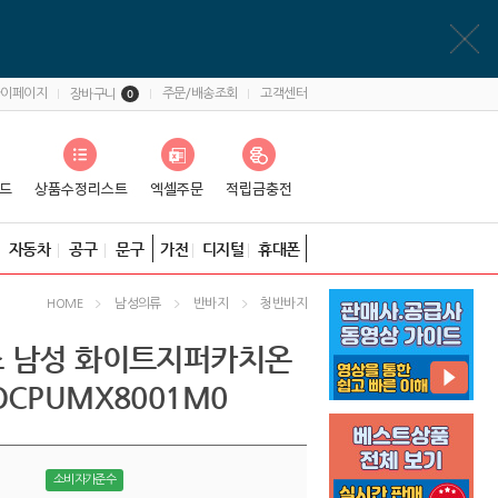
마이페이지
주문/배송조회
고객센터
장바구니
0
자동차
공구
문구
가전
디지털
휴대폰
남성의류
반바지
청반바지
HOME
 남성 화이트지퍼카치온
CPUMX8001M0
소비자가준수