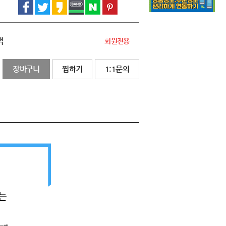
액
회원전용
장바구니
찜하기
1:1문의