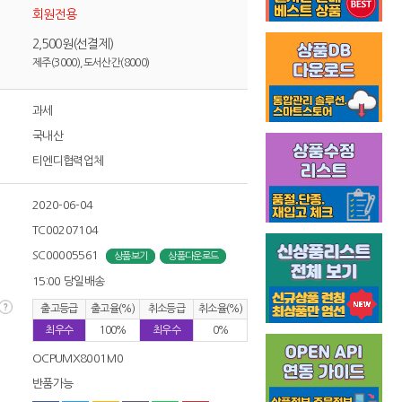
회원전용
2,500원(선결제)
제주(3000),도서산간(8000)
과세
국내산
티엔디협력업체
2020-06-04
TC00207104
SC00005561
상품보기
상품다운로드
15:00 당일배송
출고등급
출고율(%)
취소등급
취소율(%)
최우수
100%
최우수
0%
OCPUMX8001M0
반품가능