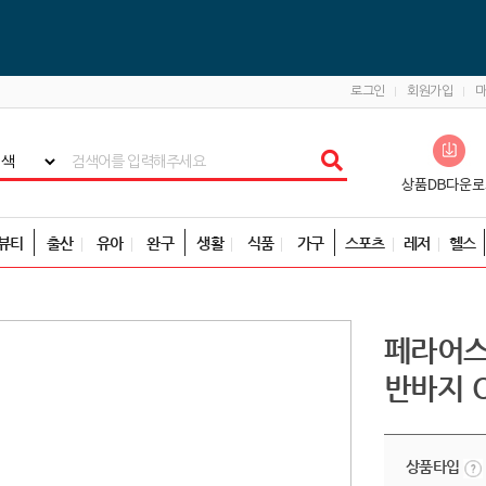
로그인
회원가입
뷰티
출산
유아
완구
생활
식품
가구
스포츠
레저
헬스
페라어스
반바지 O
상품타입